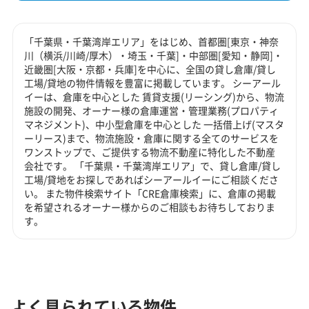
「千葉県・千葉湾岸エリア」をはじめ、首都圏[東京・神奈
川（横浜/川崎/厚木）・埼玉・千葉]・中部圏[愛知・静岡]・
近畿圏[大阪・京都・兵庫]を中心に、全国の貸し倉庫/貸し
工場/貸地の物件情報を豊富に掲載しています。 シーアール
イーは、倉庫を中心とした 賃貸支援(リーシング)から、物流
施設の開発、オーナー様の倉庫運営・管理業務(プロパティ
マネジメント)、中小型倉庫を中心とした 一括借上げ(マスタ
ーリース)まで、物流施設・倉庫に関する全てのサービスを
ワンストップで、ご提供する物流不動産に特化した不動産
会社です。 「千葉県・千葉湾岸エリア」で、貸し倉庫/貸し
工場/貸地をお探しであればシーアールイーにご相談くださ
い。 また物件検索サイト「CRE倉庫検索」に、倉庫の掲載
を希望されるオーナー様からのご相談もお待ちしておりま
す。
よく見られている物件