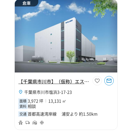
倉庫
【千葉県市川市】（仮称）エスロジ市川Ⅱ期
千葉県市川市塩浜3-17-23
3,972 坪
13,131 ㎡
面積
相談
賃料
首都高速湾岸線 浦安より 約1.50km
交通