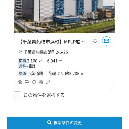
【千葉県船橋市浜町】MFLP船橋Ⅱ
千葉県船橋市浜町2-6-25
2,100 坪
6,941 ㎡
面積
相談
賃料
京葉道路 花輪より 約3.20km
交通
この物件を選択する
検索条件の変更