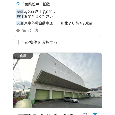
千葉県松戸市紙敷
約200 坪
約660 ㎡
面積
お問合せください
賃料
東京外環自動車道 市川北より 約4.90km
交通
この物件を選択する
倉庫