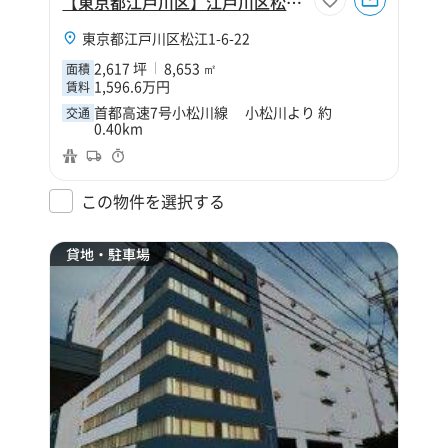
【東京都江戸川区】江戸川区松江1丁目2617坪倉庫
東京都江戸川区松江1-6-22
2,617 坪
8,653 ㎡
面積
1,596.6万円
賃料
首都高速7号小松川線 小松川より 約
交通
0.40km
この物件を選択する
貸地・駐車場