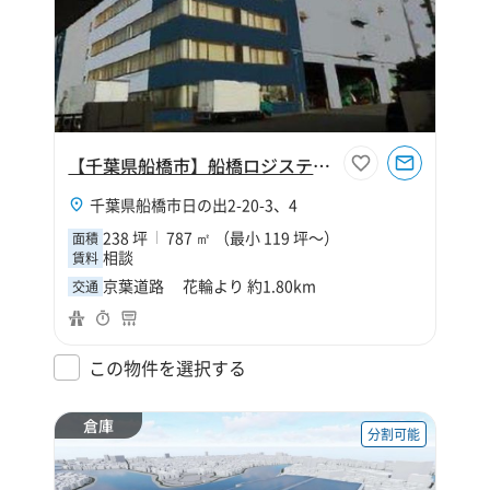
【千葉県船橋市】船橋ロジスティクス事務所区画
千葉県船橋市日の出2-20-3、4
238 坪
787 ㎡ （最小 119 坪～）
面積
相談
賃料
京葉道路 花輪より 約1.80km
交通
この物件を選択する
倉庫
分割可能