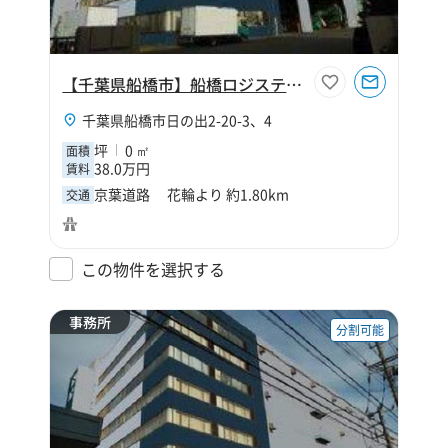
【千葉県船橋市】船橋ロジスティクス駐車場
千葉県船橋市日の出2-20-3、4
坪
0 ㎡
面積
38.0万円
賃料
京葉道路 花輪より 約1.80km
交通
この物件を選択する
事務所
分割可能