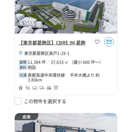
【東京都葛飾区】CBRE IM 葛飾
東京都葛飾区奥戸1-29-1
11,384 坪
37,633 ㎡ （最小 600 坪～）
面積
相談
賃料
首都高速中央環状線 平井大橋より 約
交通
3.80km
この物件を選択する
倉庫