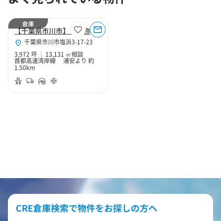
倉庫
【千葉県市川市】（仮称）エスロジ市川Ⅱ期
千葉県市川市塩浜3-17-23
3,972 坪
13,131 ㎡
相談
首都高速湾岸線 浦安より 約
1.50km
CRE倉庫検索で物件をお探しの方へ