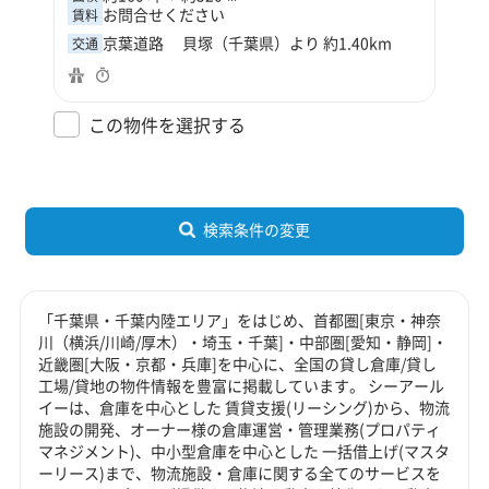
お問合せください
賃料
京葉道路 貝塚（千葉県）より 約1.40km
交通
この物件を選択する
検索条件の変更
「千葉県・千葉内陸エリア」をはじめ、首都圏[東京・神奈
川（横浜/川崎/厚木）・埼玉・千葉]・中部圏[愛知・静岡]・
近畿圏[大阪・京都・兵庫]を中心に、全国の貸し倉庫/貸し
工場/貸地の物件情報を豊富に掲載しています。 シーアール
イーは、倉庫を中心とした 賃貸支援(リーシング)から、物流
施設の開発、オーナー様の倉庫運営・管理業務(プロパティ
マネジメント)、中小型倉庫を中心とした 一括借上げ(マスタ
ーリース)まで、物流施設・倉庫に関する全てのサービスを