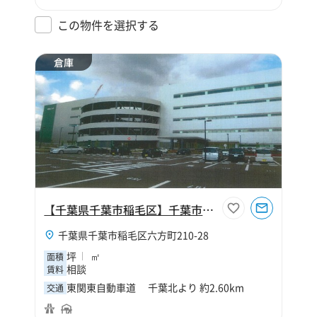
この物件を選択する
倉庫
【千葉県千葉市稲毛区】千葉市稲毛区六方町倉庫
千葉県千葉市稲毛区六方町210-28
坪
㎡
面積
相談
賃料
東関東自動車道 千葉北より 約2.60km
交通