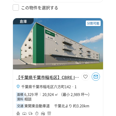
この物件を選択する
倉庫
分割可能
【千葉県千葉市稲毛区】CBRE IM 千葉北Ⅳ
千葉県千葉市稲毛区六方町142‐1
6,329 坪
20,924 ㎡ （最小 2,989 坪～）
面積
相談
賃料
東関東自動車道 千葉北より 約3.20km
交通