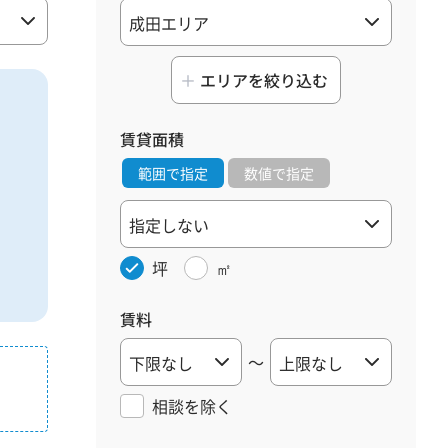
エリアを絞り込む
賃貸面積
範囲で指定
数値で指定
坪
㎡
賃料
～
相談を
除く