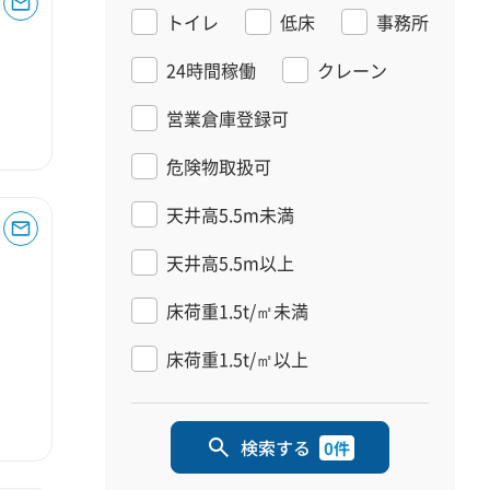
トイレ
低床
事務所
24時間稼働
クレーン
営業倉庫登録可
危険物取扱可
天井高5.5m未満
天井高5.5m以上
床荷重1.5t/㎡未満
床荷重1.5t/㎡以上
検索する
0件