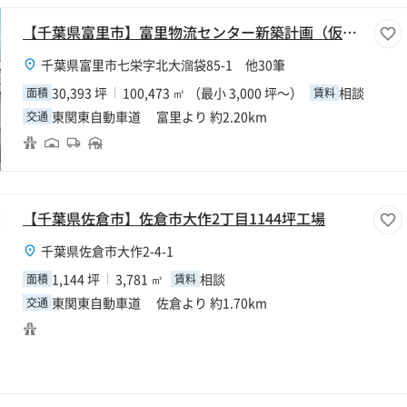
【千葉県富里市】富里物流センター新築計画（仮称）
千葉県富里市七栄字北大溜袋85-1 他30筆
30,393 坪
100,473 ㎡ （最小 3,000 坪～）
相談
面積
賃料
東関東自動車道 富里より 約2.20km
交通
【千葉県佐倉市】佐倉市大作2丁目1144坪工場
千葉県佐倉市大作2-4-1
1,144 坪
3,781 ㎡
相談
面積
賃料
東関東自動車道 佐倉より 約1.70km
交通