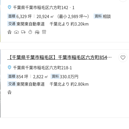
千葉県千葉市稲毛区六方町142‐1
6,329 坪
20,924 ㎡ （最小 2,989 坪～）
相談
面積
賃料
東関東自動車道 千葉北より 約3.20km
交通
【千葉県千葉市稲毛区】千葉市稲毛区六方町854坪工場
千葉県千葉市稲毛区六方町218-1
854 坪
2,822 ㎡
330.0万円
面積
賃料
東関東自動車道 千葉北より 約2.80km
交通