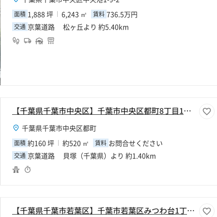
1,888 坪
6,243 ㎡
736.5万円
面積
賃料
京葉道路 松ヶ丘より 約5.40km
交通
【千葉県千葉市中央区】千葉市中央区都町8丁目160坪倉庫
千葉県千葉市中央区都町
約160 坪
約520 ㎡
お問合せください
面積
賃料
京葉道路 貝塚（千葉県）より 約1.40km
交通
【千葉県千葉市若葉区】千葉市若葉区みつわ台1丁目800坪倉庫