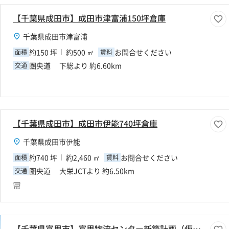
【千葉県成田市】成田市津富浦150坪倉庫
千葉県成田市津富浦
約150 坪
約500 ㎡
お問合せください
面積
賃料
圏央道 下総より 約6.60km
交通
【千葉県成田市】成田市伊能740坪倉庫
千葉県成田市伊能
約740 坪
約2,460 ㎡
お問合せください
面積
賃料
圏央道 大栄JCTより 約6.50km
交通
【千葉県富里市】富里物流センター新築計画（仮称）