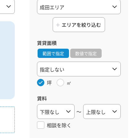
エリアを絞り込む
賃貸面積
範囲で指定
数値で指定
坪
㎡
賃料
～
相談を
除く