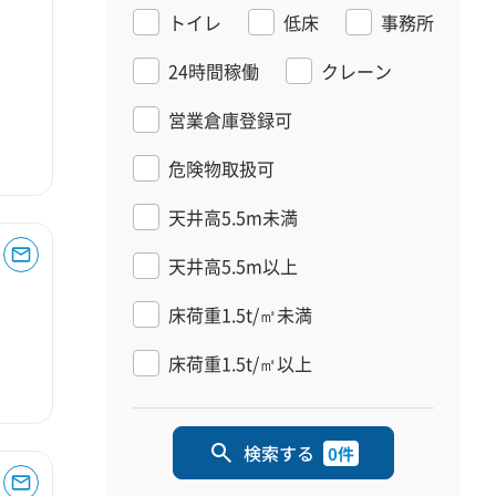
トイレ
低床
事務所
24時間稼働
クレーン
営業倉庫登録可
危険物取扱可
天井高5.5m未満
天井高5.5m以上
床荷重1.5t/㎡未満
床荷重1.5t/㎡以上
検索する
0件