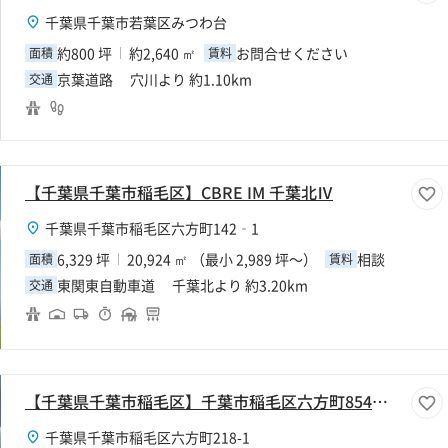
千葉県千葉市若葉区みつわ台
約800 坪
約2,640 ㎡
お問合せください
面積
賃料
京葉道路 穴川より 約1.10km
交通
【千葉県千葉市稲毛区】CBRE IM 千葉北Ⅳ
千葉県千葉市稲毛区六方町142‐1
6,329 坪
20,924 ㎡ （最小 2,989 坪～）
相談
面積
賃料
東関東自動車道 千葉北より 約3.20km
交通
【千葉県千葉市稲毛区】千葉市稲毛区六方町854坪工場
千葉県千葉市稲毛区六方町218-1