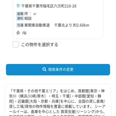
千葉県千葉市稲毛区六方町210-28
坪
㎡
面積
相談
賃料
東関東自動車道 千葉北より 約2.60km
交通
この物件を選択する
検索条件の変更
「千葉県・その他千葉エリア」をはじめ、首都圏[東京・神
奈川（横浜/川崎/厚木）・埼玉・千葉]・中部圏[愛知・静
岡]・近畿圏[大阪・京都・兵庫]を中心に、全国の貸し倉庫/
貸し工場/貸地の物件情報を豊富に掲載しています。 シーア
ールイーは、倉庫を中心とした 賃貸支援(リーシング)から、