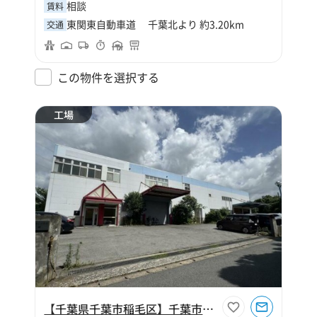
相談
賃料
東関東自動車道 千葉北より 約3.20km
交通
この物件を選択する
工場
【千葉県千葉市稲毛区】千葉市稲毛区六方町854坪工場