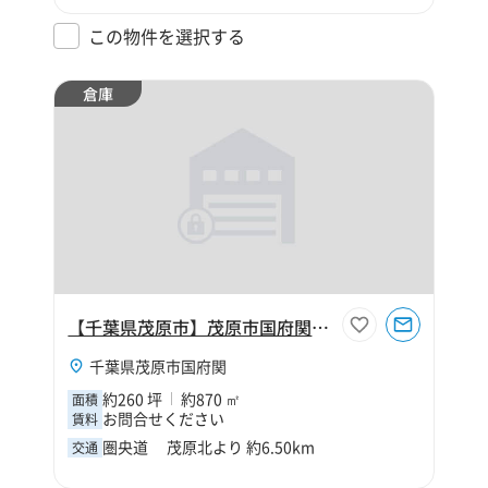
この物件を選択する
倉庫
【千葉県茂原市】茂原市国府関260坪倉庫
千葉県茂原市国府関
約260 坪
約870 ㎡
面積
お問合せください
賃料
圏央道 茂原北より 約6.50km
交通