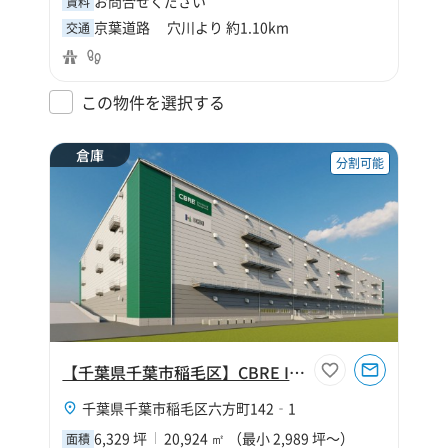
お問合せください
賃料
京葉道路 穴川より 約1.10km
交通
この物件を選択する
倉庫
分割可能
【千葉県千葉市稲毛区】CBRE IM 千葉北Ⅳ
千葉県千葉市稲毛区六方町142‐1
6,329 坪
20,924 ㎡ （最小 2,989 坪～）
面積