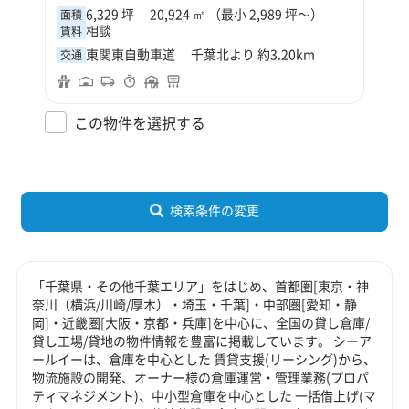
6,329 坪
20,924 ㎡ （最小 2,989 坪～）
面積
相談
賃料
東関東自動車道 千葉北より 約3.20km
交通
この物件を選択する
検索条件の変更
「千葉県・その他千葉エリア」をはじめ、首都圏[東京・神
奈川（横浜/川崎/厚木）・埼玉・千葉]・中部圏[愛知・静
岡]・近畿圏[大阪・京都・兵庫]を中心に、全国の貸し倉庫/
貸し工場/貸地の物件情報を豊富に掲載しています。 シーア
ールイーは、倉庫を中心とした 賃貸支援(リーシング)から、
物流施設の開発、オーナー様の倉庫運営・管理業務(プロパ
ティマネジメント)、中小型倉庫を中心とした 一括借上げ(マ