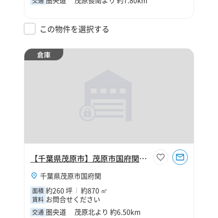
交通
この物件を選択する
倉庫
【千葉県茂原市】茂原市国府関260坪倉庫
千葉県茂原市国府関
約260 坪
約870 ㎡
面積
お問合せください
賃料
圏央道 茂原北より 約6.50km
交通