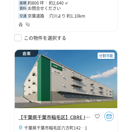
約800 坪
約2,640 ㎡
面積
お問合せください
賃料
京葉道路 穴川より 約1.10km
交通
この物件を選択する
倉庫
分割可能
【千葉県千葉市稲毛区】CBRE IM 千葉北Ⅳ
千葉県千葉市稲毛区六方町142‐1