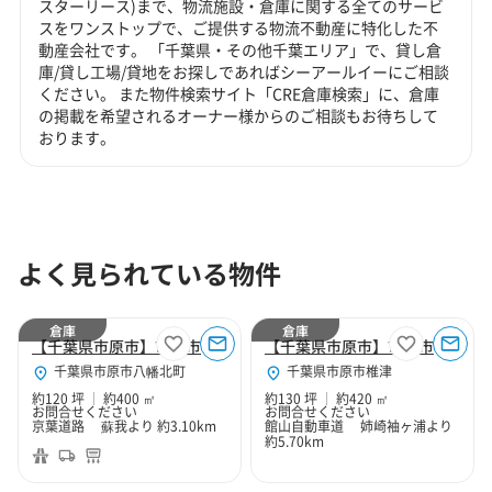
スターリース)まで、物流施設・倉庫に関する全てのサービ
スをワンストップで、ご提供する物流不動産に特化した不
動産会社です。 「千葉県・その他千葉エリア」で、貸し倉
庫/貸し工場/貸地をお探しであればシーアールイーにご相談
ください。 また物件検索サイト「CRE倉庫検索」に、倉庫
の掲載を希望されるオーナー様からのご相談もお待ちして
おります。
よく見られている物件
倉庫
倉庫
【千葉県市原市】市原市八幡北町2丁目120坪倉庫
【千葉県市原市】市原市椎津130坪倉庫
千葉県市原市八幡北町
千葉県市原市椎津
約120 坪
約400 ㎡
約130 坪
約420 ㎡
お問合せください
お問合せください
京葉道路 蘇我より 約3.10km
館山自動車道 姉崎袖ヶ浦より
約5.70km