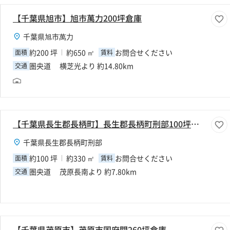
【千葉県旭市】旭市萬力200坪倉庫
千葉県旭市萬力
約200 坪
約650 ㎡
お問合せください
面積
賃料
圏央道 横芝光より 約14.80km
交通
【千葉県長生郡長柄町】長生郡長柄町刑部100坪倉庫
千葉県長生郡長柄町刑部
約100 坪
約330 ㎡
お問合せください
面積
賃料
圏央道 茂原長南より 約7.80km
交通
【千葉県茂原市】茂原市国府関260坪倉庫