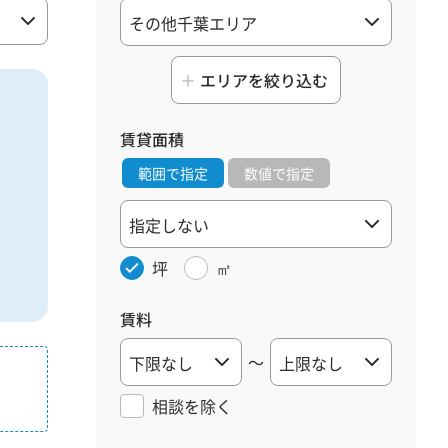
エリアを絞り込む
賃貸面積
範囲で指定
数値で指定
坪
㎡
賃料
～
相談を
除く