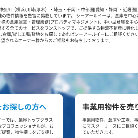
奈川（横浜/川崎/厚木）・埼玉・千葉]・中部圏[愛知・静岡]・近畿圏[
貸地の物件情報を豊富に掲載しています。 シーアールイーは、倉庫を中心
ー様の倉庫運営・管理業務(プロパティマネジメント)、中小型倉庫を中
に関する全てのサービスをワンストップで、ご提供する物流不動産に特化
し倉庫/貸し工場/貸地をお探しであればシーアールイーにご相談くださ
希望されるオーナー様からのご相談もお待ちしております。
をお探しの方へ
事業用物件を売
イーでは、業界トップクラス
事業用物件、倉庫や工場、
なプロフェッショナルが、お
にマスターリースにご相談
ご提案、物件探しをご支援し
ていただきます。