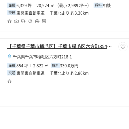
6,329 坪
20,924 ㎡ （最小 2,989 坪～）
相談
面積
賃料
東関東自動車道 千葉北より 約3.20km
交通
【千葉県千葉市稲毛区】千葉市稲毛区六方町854坪工場
千葉県千葉市稲毛区六方町218-1
854 坪
2,822 ㎡
330.0万円
面積
賃料
東関東自動車道 千葉北より 約2.80km
交通