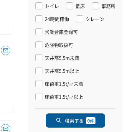
トイレ
低床
事務所
24時間稼働
クレーン
営業倉庫登録可
危険物取扱可
天井高5.5m未満
天井高5.5m以上
床荷重1.5t/㎡未満
床荷重1.5t/㎡以上
検索する
0件