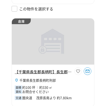
この物件を選択する
倉庫
【千葉県長生郡長柄町】長生郡長柄町刑部100坪倉庫
千葉県長生郡長柄町刑部
約100 坪
約330 ㎡
面積
お問合せください
賃料
圏央道 茂原長南より 約7.80km
交通