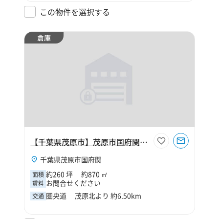
この物件を選択する
倉庫
【千葉県茂原市】茂原市国府関260坪倉庫
千葉県茂原市国府関
約260 坪
約870 ㎡
面積
お問合せください
賃料
圏央道 茂原北より 約6.50km
交通