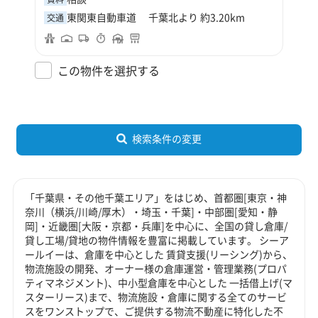
東関東自動車道 千葉北より 約3.20km
交通
この物件を選択する
検索条件の変更
「千葉県・その他千葉エリア」をはじめ、首都圏[東京・神
奈川（横浜/川崎/厚木）・埼玉・千葉]・中部圏[愛知・静
岡]・近畿圏[大阪・京都・兵庫]を中心に、全国の貸し倉庫/
貸し工場/貸地の物件情報を豊富に掲載しています。 シーア
ールイーは、倉庫を中心とした 賃貸支援(リーシング)から、
物流施設の開発、オーナー様の倉庫運営・管理業務(プロパ
ティマネジメント)、中小型倉庫を中心とした 一括借上げ(マ
スターリース)まで、物流施設・倉庫に関する全てのサービ
スをワンストップで、ご提供する物流不動産に特化した不