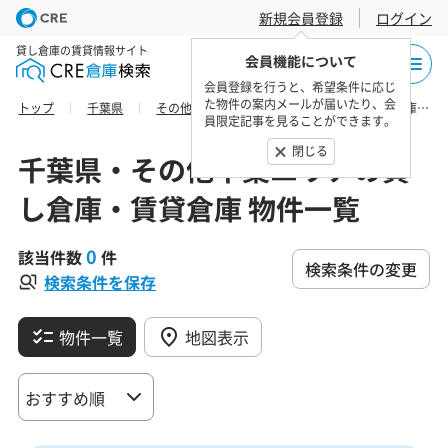
新規会員登録
ログイン
貸し倉庫の賃貸情報サイト
会員機能について
会員登録を行うと、希望条件に応じ
た物件の案内メールが届いたり、会
トップ
千葉県
その他千葉エリア
香取郡神崎町の貸し倉庫・賃貸倉庫 物件一覧
員限定記事を見ることができます。
閉じる
千葉県・その他千葉エリアの貸
し倉庫・賃貸倉庫 物件一覧
0
該当件数
件
検索条件の変更
検索条件を保存
物件一覧
地図表示