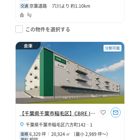
京葉道路 穴川より 約1.10km
交通
この物件を選択する
倉庫
分割可能
【千葉県千葉市稲毛区】CBRE IM 千葉北Ⅳ
千葉県千葉市稲毛区六方町142‐1
6,329 坪
20,924 ㎡ （最小 2,989 坪～）
面積
相談
賃料