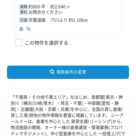
約800 坪
約2,640 ㎡
面積
お問合せください
賃料
京葉道路 穴川より 約1.10km
交通
この物件を選択する
検索条件の変更
「千葉県・その他千葉エリア」をはじめ、首都圏[東京・神
奈川（横浜/川崎/厚木）・埼玉・千葉]・中部圏[愛知・静
岡]・近畿圏[大阪・京都・兵庫]を中心に、全国の貸し倉庫/
貸し工場/貸地の物件情報を豊富に掲載しています。 シーア
ールイーは、倉庫を中心とした 賃貸支援(リーシング)から、
物流施設の開発、オーナー様の倉庫運営・管理業務(プロパ
ティマネジメント)、中小型倉庫を中心とした 一括借上げ(マ