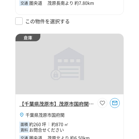
圏央道 茂原長南より 約7.80km
交通
この物件を選択する
倉庫
【千葉県茂原市】茂原市国府関260坪倉庫
千葉県茂原市国府関
約260 坪
約870 ㎡
面積
お問合せください
賃料
圏央道 茂原北より 約6.50km
交通