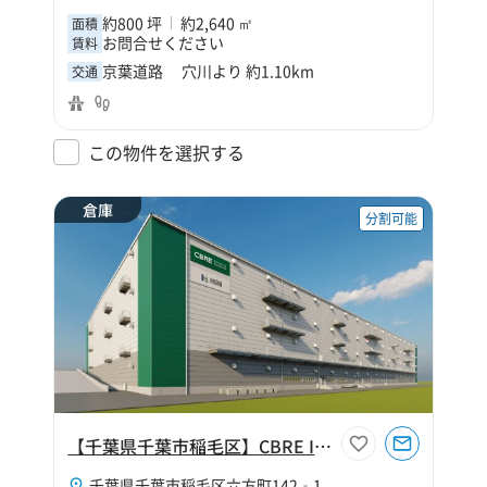
約800 坪
約2,640 ㎡
面積
お問合せください
賃料
京葉道路 穴川より 約1.10km
交通
この物件を選択する
倉庫
分割可能
【千葉県千葉市稲毛区】CBRE IM 千葉北Ⅳ
千葉県千葉市稲毛区六方町142‐1