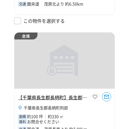
圏央道 茂原北より 約6.50km
交通
この物件を選択する
倉庫
【千葉県長生郡長柄町】長生郡長柄町刑部100坪倉庫
千葉県長生郡長柄町刑部
約100 坪
約330 ㎡
面積
お問合せください
賃料
圏央道 茂原長南より 約7.80km