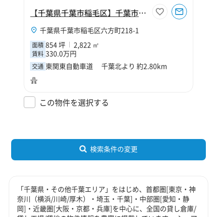
【千葉県千葉市稲毛区】千葉市稲毛区六方町854坪工場
千葉県千葉市稲毛区六方町218-1
854 坪
2,822 ㎡
面積
330.0万円
賃料
東関東自動車道 千葉北より 約2.80km
交通
この物件を選択する
検索条件の変更
「千葉県・その他千葉エリア」をはじめ、首都圏[東京・神
奈川（横浜/川崎/厚木）・埼玉・千葉]・中部圏[愛知・静
岡]・近畿圏[大阪・京都・兵庫]を中心に、全国の貸し倉庫/