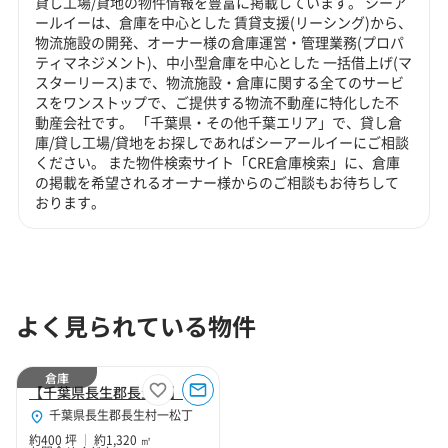
貸し工場/貸地の物件情報を豊富に掲載しています。 シーア
ールイーは、倉庫を中心とした 賃貸支援(リーシング)から、
物流施設の開発、オーナー様の倉庫運営・管理業務(プロパ
ティマネジメント)、中小型倉庫を中心とした 一括借上げ(マ
スターリース)まで、物流施設・倉庫に関する全てのサービ
スをワンストップで、ご提供する物流不動産に特化した不
動産会社です。 「千葉県・その他千葉エリア」で、貸し倉
庫/貸し工場/貸地をお探しであればシーアールイーにご相談
ください。 また物件検索サイト「CRE倉庫検索」に、倉庫
の掲載を希望されるオーナー様からのご相談もお待ちして
おります。
よく見られている物件
倉庫
【千葉県長生郡長生村】長生郡長生村一松丁400坪倉庫
千葉県長生郡長生村一松丁
約400 坪
約1,320 ㎡