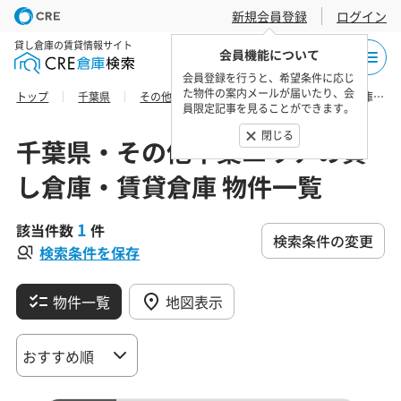
新規会員登録
ログイン
貸し倉庫の賃貸情報サイト
会員機能について
会員登録を行うと、希望条件に応じ
た物件の案内メールが届いたり、会
トップ
千葉県
その他千葉エリア
長生郡長生村の貸し倉庫・賃貸倉庫 物件一覧
員限定記事を見ることができます。
閉じる
千葉県・その他千葉エリアの貸
し倉庫・賃貸倉庫 物件一覧
1
該当件数
件
検索条件の変更
検索条件を保存
物件一覧
地図表示