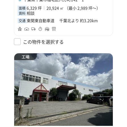
6,329 坪
20,924 ㎡ （最小 2,989 坪～）
面積
相談
賃料
東関東自動車道 千葉北より 約3.20km
交通
この物件を選択する
工場