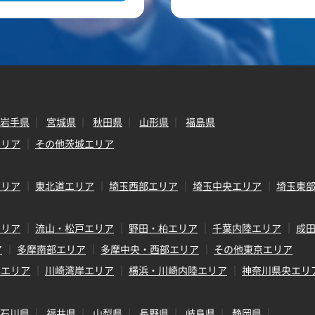
岩手県
宮城県
秋田県
山形県
福島県
エリア
その他茨城エリア
エリア
東北道エリア
埼玉西部エリア
埼玉中央エリア
埼玉東
エリア
流山・松戸エリア
野田・柏エリア
千葉内陸エリア
成
ア
多摩南部エリア
多摩中央・西部エリア
その他東京エリア
岸エリア
川崎湾岸エリア
横浜・川崎内陸エリア
神奈川県央エリ
石川県
福井県
山梨県
長野県
岐阜県
静岡県