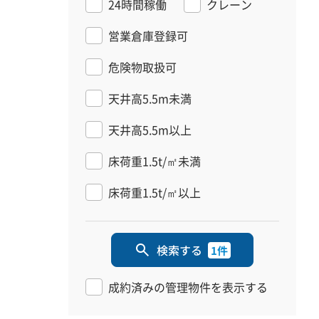
24時間稼働
クレーン
営業倉庫登録可
危険物取扱可
天井高5.5m未満
天井高5.5m以上
床荷重1.5t/㎡未満
床荷重1.5t/㎡以上
検索する
1件
成約済みの管理物件を表示する