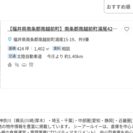
【福井県南条郡南越前町】南条郡南越前町湯尾424坪工場
福井県南条郡南越前町湯尾15-19、外9筆
424 坪
1,402 ㎡
相談
面積
賃料
北陸自動車道 今庄より 約1.40km
交通
奈川（横浜/川崎/厚木）・埼玉・千葉]・中部圏[愛知・静岡]・近畿圏[
貸地の物件情報を豊富に掲載しています。 シーアールイーは、倉庫を中心
ー様の倉庫運営・管理業務(プロパティマネジメント)、中小型倉庫を中