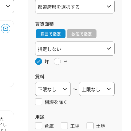
賃貸面積
範囲で指定
数値で指定
坪
㎡
賃料
～
相談を
除く
用途
大
とし
倉庫
工場
土地
心とし