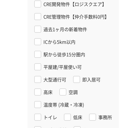
CRE開発物件【ロジスクエア】
CRE管理物件【仲介手数料0円】
過去1ヶ月の新着物件
ICから5km以内
駅から徒歩15分圏内
平屋建/平屋使い可
大型通行可
即入居可
高床
空調
温度帯
(冷蔵・冷凍)
トイレ
低床
事務所