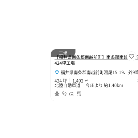
工場
【福井県南条郡南越前町】南条郡南越前町
424坪工場
福井県南条郡南越前町湯尾15-19、外9
424 坪
1,402 ㎡
北陸自動車道 今庄より 約1.40km