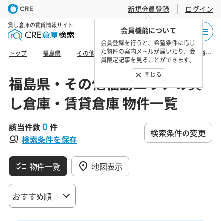
新規会員登録
ログイン
貸し倉庫の賃貸情報サイト
会員機能について
会員登録を行うと、希望条件に応じ
た物件の案内メールが届いたり、会
トップ
福島県
その他福島エリア
福島市の貸し倉庫・賃貸倉庫 物件一覧
員限定記事を見ることができます。
閉じる
福島県・その他福島エリアの貸
し倉庫・賃貸倉庫 物件一覧
0
該当件数
件
検索条件の変更
検索条件を保存
物件一覧
地図表示