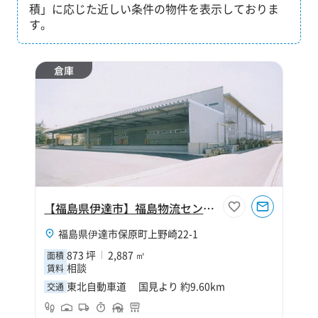
積」に応じた近しい条件の物件を表示しておりま
す。
倉庫
【福島県伊達市】福島物流センターC棟
福島県伊達市保原町上野崎22-1
873 坪
2,887 ㎡
面積
相談
賃料
東北自動車道 国見より 約9.60km
交通