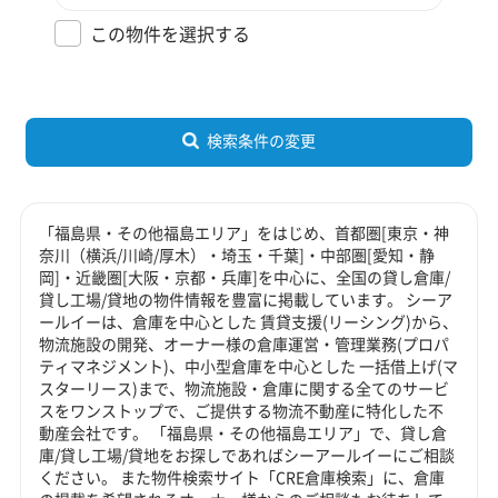
この物件を選択する
検索条件の変更
「福島県・その他福島エリア」をはじめ、首都圏[東京・神
奈川（横浜/川崎/厚木）・埼玉・千葉]・中部圏[愛知・静
岡]・近畿圏[大阪・京都・兵庫]を中心に、全国の貸し倉庫/
貸し工場/貸地の物件情報を豊富に掲載しています。 シーア
ールイーは、倉庫を中心とした 賃貸支援(リーシング)から、
物流施設の開発、オーナー様の倉庫運営・管理業務(プロパ
ティマネジメント)、中小型倉庫を中心とした 一括借上げ(マ
スターリース)まで、物流施設・倉庫に関する全てのサービ
スをワンストップで、ご提供する物流不動産に特化した不
動産会社です。 「福島県・その他福島エリア」で、貸し倉
庫/貸し工場/貸地をお探しであればシーアールイーにご相談
ください。 また物件検索サイト「CRE倉庫検索」に、倉庫