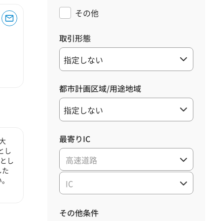
その他
取引形態
都市計画区域/用途地域
最寄りIC
大
とし
高速道路
心とし
した
い。
IC
その他条件