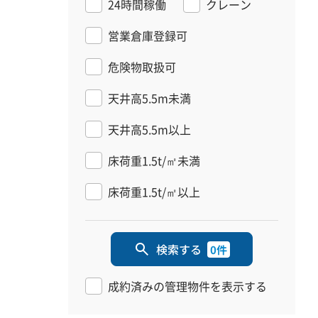
24時間稼働
クレーン
営業倉庫登録可
危険物取扱可
天井高5.5m未満
天井高5.5m以上
床荷重1.5t/㎡未満
床荷重1.5t/㎡以上
検索する
0件
成約済みの管理物件を表示する