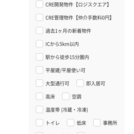
CRE開発物件【ロジスクエア】
CRE管理物件【仲介手数料0円】
過去1ヶ月の新着物件
ICから5km以内
駅から徒歩15分圏内
平屋建/平屋使い可
大型通行可
即入居可
高床
空調
温度帯
(冷蔵・冷凍)
トイレ
低床
事務所