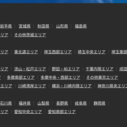
岩手県
宮城県
秋田県
山形県
福島県
エリア
その他茨城エリア
エリア
東北道エリア
埼玉西部エリア
埼玉中央エリア
埼玉東
エリア
流山・松戸エリア
野田・柏エリア
千葉内陸エリア
成
ア
多摩南部エリア
多摩中央・西部エリア
その他東京エリア
岸エリア
川崎湾岸エリア
横浜・川崎内陸エリア
神奈川県央エリ
石川県
福井県
山梨県
長野県
岐阜県
静岡県
エリア
愛知中央エリア
愛知南部エリア