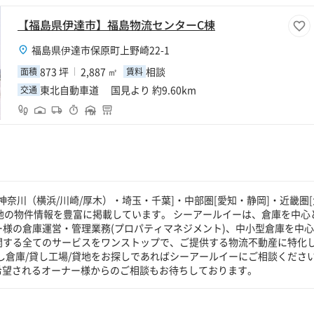
【福島県伊達市】福島物流センターC棟
福島県伊達市保原町上野崎22-1
873 坪
2,887 ㎡
相談
面積
賃料
東北自動車道 国見より 約9.60km
交通
奈川（横浜/川崎/厚木）・埼玉・千葉]・中部圏[愛知・静岡]・近畿圏[
貸地の物件情報を豊富に掲載しています。 シーアールイーは、倉庫を中心
ー様の倉庫運営・管理業務(プロパティマネジメント)、中小型倉庫を中
に関する全てのサービスをワンストップで、ご提供する物流不動産に特化
し倉庫/貸し工場/貸地をお探しであればシーアールイーにご相談くださ
希望されるオーナー様からのご相談もお待ちしております。