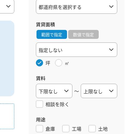
賃貸面積
範囲で指定
数値で指定
坪
㎡
賃料
～
相談を
除く
用途
倉庫
工場
土地