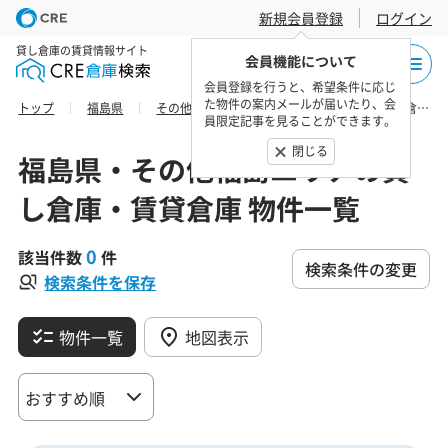
新規会員登録
ログイン
貸し倉庫の賃貸情報サイト
会員機能について
会員登録を行うと、希望条件に応じ
た物件の案内メールが届いたり、会
トップ
福島県
その他福島エリア
耶麻郡北塩原村の貸し倉庫・賃貸倉庫 物件一覧
員限定記事を見ることができます。
閉じる
福島県・その他福島エリアの貸
し倉庫・賃貸倉庫 物件一覧
0
該当件数
件
検索条件の変更
検索条件を保存
物件一覧
地図表示