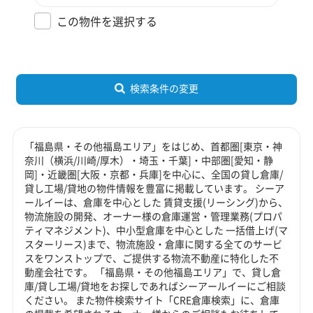
この物件を選択する
検索条件の変更
「福島県・その他福島エリア」をはじめ、首都圏[東京・神
奈川（横浜/川崎/厚木）・埼玉・千葉]・中部圏[愛知・静
岡]・近畿圏[大阪・京都・兵庫]を中心に、全国の貸し倉庫/
貸し工場/貸地の物件情報を豊富に掲載しています。 シーア
ールイーは、倉庫を中心とした 賃貸支援(リーシング)から、
物流施設の開発、オーナー様の倉庫運営・管理業務(プロパ
ティマネジメント)、中小型倉庫を中心とした 一括借上げ(マ
スターリース)まで、物流施設・倉庫に関する全てのサービ
スをワンストップで、ご提供する物流不動産に特化した不
動産会社です。 「福島県・その他福島エリア」で、貸し倉
庫/貸し工場/貸地をお探しであればシーアールイーにご相談
ください。 また物件検索サイト「CRE倉庫検索」に、倉庫