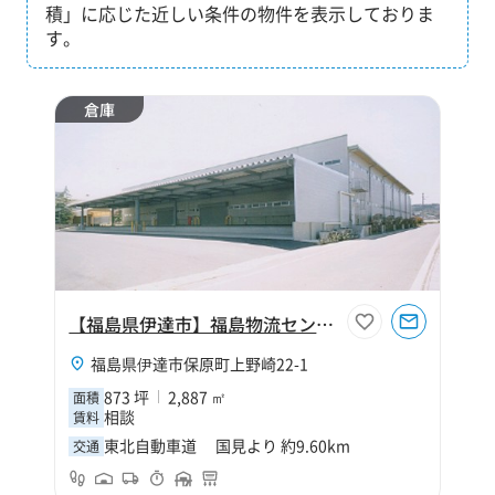
積」に応じた近しい条件の物件を表示しておりま
す。
倉庫
【福島県伊達市】福島物流センターC棟
福島県伊達市保原町上野崎22-1
873 坪
2,887 ㎡
面積
相談
賃料
東北自動車道 国見より 約9.60km
交通