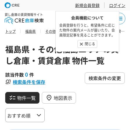
新規会員登録
ログイン
貸し倉庫の賃貸情報サイト
会員機能について
会員登録を行うと、希望条件に応じ
た物件の案内メールが届いたり、会
トップ
福島県
その他福島エリア
河沼郡の貸し倉庫・賃貸倉庫 物件一覧
員限定記事を見ることができます。
閉じる
福島県・その他福島エリアの貸
し倉庫・賃貸倉庫 物件一覧
0
該当件数
件
検索条件の変更
検索条件を保存
物件一覧
地図表示