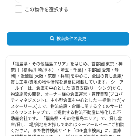
この物件を選択する
検索条件の変更
「福島県・その他福島エリア」をはじめ、首都圏[東京・神
奈川（横浜/川崎/厚木）・埼玉・千葉]・中部圏[愛知・静
岡]・近畿圏[大阪・京都・兵庫]を中心に、全国の貸し倉庫/
貸し工場/貸地の物件情報を豊富に掲載しています。 シーア
ールイーは、倉庫を中心とした 賃貸支援(リーシング)から、
物流施設の開発、オーナー様の倉庫運営・管理業務(プロパ
ティマネジメント)、中小型倉庫を中心とした 一括借上げ(マ
スターリース)まで、物流施設・倉庫に関する全てのサービ
スをワンストップで、ご提供する物流不動産に特化した不
動産会社です。 「福島県・その他福島エリア」で、貸し倉
庫/貸し工場/貸地をお探しであればシーアールイーにご相談
ください。 また物件検索サイト「CRE倉庫検索」に、倉庫