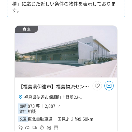
積」に応じた近しい条件の物件を表示しておりま
す。
倉庫
【福島県伊達市】福島物流センターC棟
福島県伊達市保原町上野崎22-1
873 坪
2,887 ㎡
面積
相談
賃料
東北自動車道 国見より 約9.60km
交通