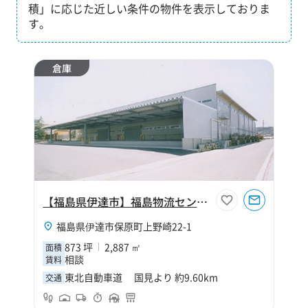
積」に応じた近しい条件の物件を表示しておりま
す。
倉庫
【福島県伊達市】福島物流センターC棟
福島県伊達市保原町上野崎22-1
873 坪
2,887 ㎡
面積
相談
賃料
東北自動車道 国見より 約9.60km
交通