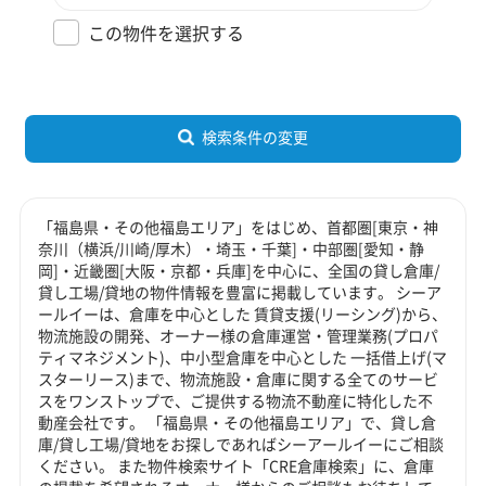
この物件を選択する
検索条件の変更
「福島県・その他福島エリア」をはじめ、首都圏[東京・神
奈川（横浜/川崎/厚木）・埼玉・千葉]・中部圏[愛知・静
岡]・近畿圏[大阪・京都・兵庫]を中心に、全国の貸し倉庫/
貸し工場/貸地の物件情報を豊富に掲載しています。 シーア
ールイーは、倉庫を中心とした 賃貸支援(リーシング)から、
物流施設の開発、オーナー様の倉庫運営・管理業務(プロパ
ティマネジメント)、中小型倉庫を中心とした 一括借上げ(マ
スターリース)まで、物流施設・倉庫に関する全てのサービ
スをワンストップで、ご提供する物流不動産に特化した不
動産会社です。 「福島県・その他福島エリア」で、貸し倉
庫/貸し工場/貸地をお探しであればシーアールイーにご相談
ください。 また物件検索サイト「CRE倉庫検索」に、倉庫