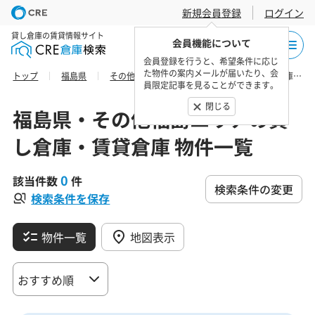
新規会員登録
ログイン
貸し倉庫の賃貸情報サイト
会員機能について
会員登録を行うと、希望条件に応じ
た物件の案内メールが届いたり、会
トップ
福島県
その他福島エリア
河沼郡湯川村の貸し倉庫・賃貸倉庫 物件一覧
員限定記事を見ることができます。
閉じる
福島県・その他福島エリアの貸
し倉庫・賃貸倉庫 物件一覧
0
該当件数
件
検索条件の変更
検索条件を保存
物件一覧
地図表示