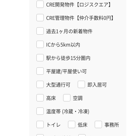
CRE開発物件【ロジスクエア】
CRE管理物件【仲介手数料0円】
過去1ヶ月の新着物件
ICから5km以内
駅から徒歩15分圏内
平屋建/平屋使い可
大型通行可
即入居可
高床
空調
温度帯
(冷蔵・冷凍)
トイレ
低床
事務所