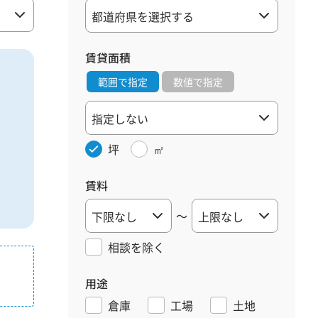
賃貸面積
範囲で指定
数値で指定
坪
㎡
賃料
～
相談を
除く
用途
倉庫
工場
土地