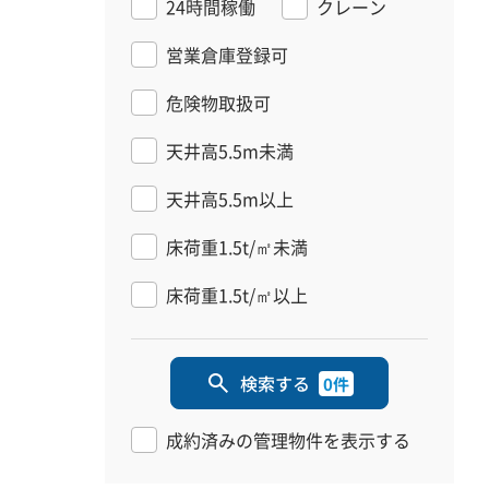
24時間稼働
クレーン
営業倉庫登録可
危険物取扱可
天井高5.5m未満
天井高5.5m以上
床荷重1.5t/㎡未満
床荷重1.5t/㎡以上
検索する
0件
成約済みの管理物件を表示する