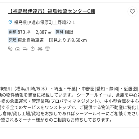
【福島県伊達市】福島物流センターC棟
福島県伊達市保原町上野崎22-1
873 坪
2,887 ㎡
相談
面積
賃料
東北自動車道 国見より 約9.60km
交通
奈川（横浜/川崎/厚木）・埼玉・千葉]・中部圏[愛知・静岡]・近畿圏[
貸地の物件情報を豊富に掲載しています。 シーアールイーは、倉庫を中心
ー様の倉庫運営・管理業務(プロパティマネジメント)、中小型倉庫を中
に関する全てのサービスをワンストップで、ご提供する物流不動産に特化
し倉庫/貸し工場/貸地をお探しであればシーアールイーにご相談くださ
希望されるオーナー様からのご相談もお待ちしております。