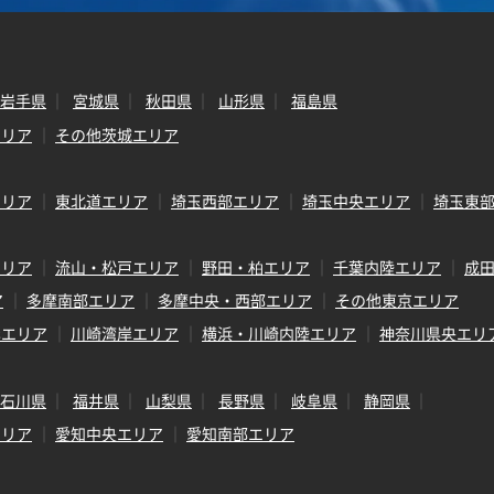
岩手県
宮城県
秋田県
山形県
福島県
エリア
その他茨城エリア
エリア
東北道エリア
埼玉西部エリア
埼玉中央エリア
埼玉東
エリア
流山・松戸エリア
野田・柏エリア
千葉内陸エリア
成
ア
多摩南部エリア
多摩中央・西部エリア
その他東京エリア
岸エリア
川崎湾岸エリア
横浜・川崎内陸エリア
神奈川県央エリ
石川県
福井県
山梨県
長野県
岐阜県
静岡県
エリア
愛知中央エリア
愛知南部エリア