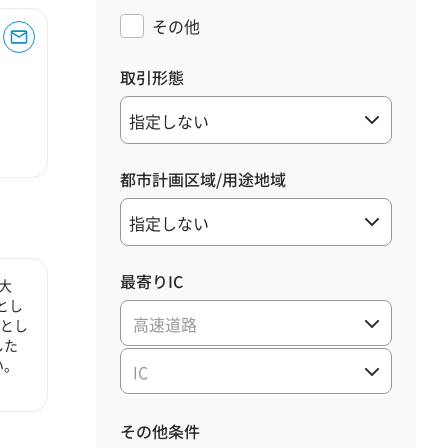
その他
取引形態
都市計画区域/用途地域
最寄りIC
大
とし
高速道路
心とし
した
い。
IC
その他条件