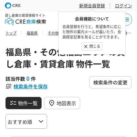
新規会員登録
ログイン
貸し倉庫の賃貸情報サイト
会員機能について
会員登録を行うと、希望条件に応じ
た物件の案内メールが届いたり、会
トップ
福島県
その他福島エリア
西白河郡矢吹町の貸し倉庫・賃貸倉庫 物件一覧
員限定記事を見ることができます。
閉じる
福島県・その他福島エリアの貸
し倉庫・賃貸倉庫 物件一覧
0
該当件数
件
検索条件の変更
検索条件を保存
物件一覧
地図表示