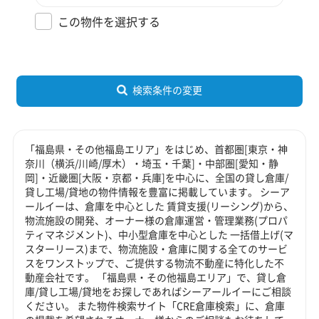
この物件を選択する
検索条件の変更
「福島県・その他福島エリア」をはじめ、首都圏[東京・神
奈川（横浜/川崎/厚木）・埼玉・千葉]・中部圏[愛知・静
岡]・近畿圏[大阪・京都・兵庫]を中心に、全国の貸し倉庫/
貸し工場/貸地の物件情報を豊富に掲載しています。 シーア
ールイーは、倉庫を中心とした 賃貸支援(リーシング)から、
物流施設の開発、オーナー様の倉庫運営・管理業務(プロパ
ティマネジメント)、中小型倉庫を中心とした 一括借上げ(マ
スターリース)まで、物流施設・倉庫に関する全てのサービ
スをワンストップで、ご提供する物流不動産に特化した不
動産会社です。 「福島県・その他福島エリア」で、貸し倉
庫/貸し工場/貸地をお探しであればシーアールイーにご相談
ください。 また物件検索サイト「CRE倉庫検索」に、倉庫