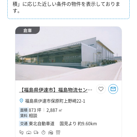
積」に応じた近しい条件の物件を表示しておりま
す。
倉庫
【福島県伊達市】福島物流センターC棟
福島県伊達市保原町上野崎22-1
873 坪
2,887 ㎡
面積
相談
賃料
東北自動車道 国見より 約9.60km
交通