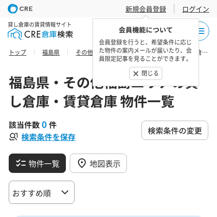
新規会員登録
ログイン
貸し倉庫の賃貸情報サイト
会員機能について
会員登録を行うと、希望条件に応じ
た物件の案内メールが届いたり、会
トップ
福島県
その他福島エリア
東白川郡鮫川村の貸し倉庫・賃貸倉庫 物件一覧
員限定記事を見ることができます。
閉じる
福島県・その他福島エリアの貸
し倉庫・賃貸倉庫 物件一覧
0
該当件数
件
検索条件の変更
検索条件を保存
物件一覧
地図表示