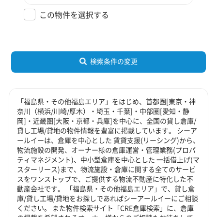
この物件を選択する
検索条件の変更
「福島県・その他福島エリア」をはじめ、首都圏[東京・神
奈川（横浜/川崎/厚木）・埼玉・千葉]・中部圏[愛知・静
岡]・近畿圏[大阪・京都・兵庫]を中心に、全国の貸し倉庫/
貸し工場/貸地の物件情報を豊富に掲載しています。 シーア
ールイーは、倉庫を中心とした 賃貸支援(リーシング)から、
物流施設の開発、オーナー様の倉庫運営・管理業務(プロパ
ティマネジメント)、中小型倉庫を中心とした 一括借上げ(マ
スターリース)まで、物流施設・倉庫に関する全てのサービ
スをワンストップで、ご提供する物流不動産に特化した不
動産会社です。 「福島県・その他福島エリア」で、貸し倉
庫/貸し工場/貸地をお探しであればシーアールイーにご相談
ください。 また物件検索サイト「CRE倉庫検索」に、倉庫