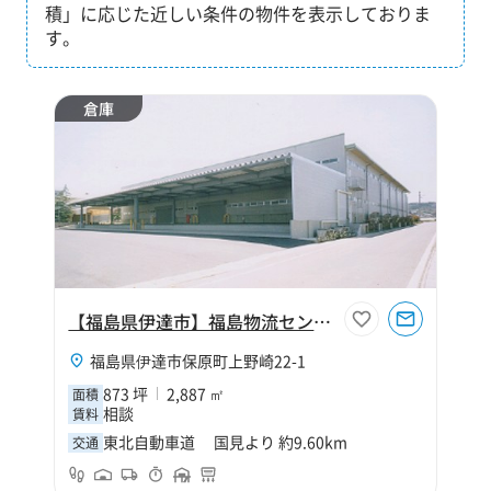
積」に応じた近しい条件の物件を表示しておりま
す。
倉庫
【福島県伊達市】福島物流センターC棟
福島県伊達市保原町上野崎22-1
873 坪
2,887 ㎡
面積
相談
賃料
東北自動車道 国見より 約9.60km
交通