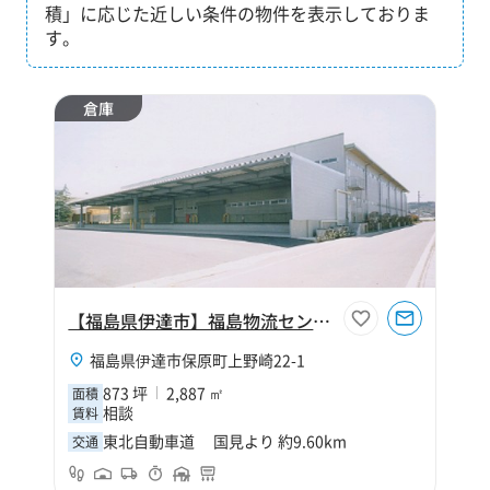
積」に応じた近しい条件の物件を表示しておりま
す。
倉庫
【福島県伊達市】福島物流センターC棟
福島県伊達市保原町上野崎22-1
873 坪
2,887 ㎡
面積
相談
賃料
東北自動車道 国見より 約9.60km
交通