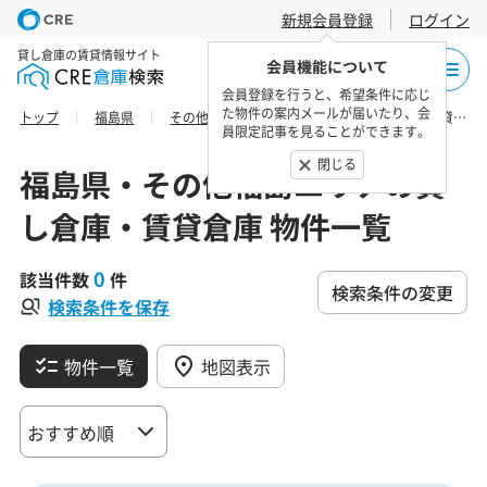
新規会員登録
ログイン
貸し倉庫の賃貸情報サイト
会員機能について
会員登録を行うと、希望条件に応じ
た物件の案内メールが届いたり、会
トップ
福島県
その他福島エリア
双葉郡の貸し倉庫・賃貸倉庫 物件一覧
員限定記事を見ることができます。
閉じる
福島県・その他福島エリアの貸
し倉庫・賃貸倉庫 物件一覧
0
該当件数
件
検索条件の変更
検索条件を保存
物件一覧
地図表示