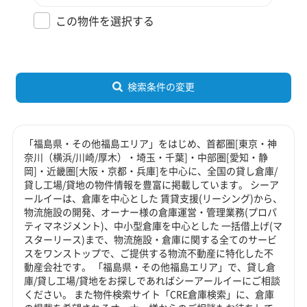
この物件を選択する
検索条件の変更
「福島県・その他福島エリア」をはじめ、首都圏[東京・神
奈川（横浜/川崎/厚木）・埼玉・千葉]・中部圏[愛知・静
岡]・近畿圏[大阪・京都・兵庫]を中心に、全国の貸し倉庫/
貸し工場/貸地の物件情報を豊富に掲載しています。 シーア
ールイーは、倉庫を中心とした 賃貸支援(リーシング)から、
物流施設の開発、オーナー様の倉庫運営・管理業務(プロパ
ティマネジメント)、中小型倉庫を中心とした 一括借上げ(マ
スターリース)まで、物流施設・倉庫に関する全てのサービ
スをワンストップで、ご提供する物流不動産に特化した不
動産会社です。 「福島県・その他福島エリア」で、貸し倉
庫/貸し工場/貸地をお探しであればシーアールイーにご相談
ください。 また物件検索サイト「CRE倉庫検索」に、倉庫