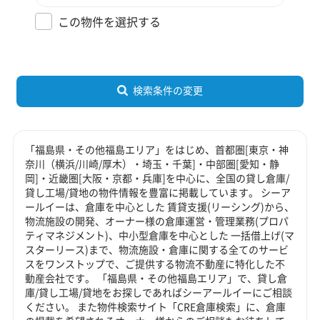
この物件を選択する
検索条件の変更
「福島県・その他福島エリア」をはじめ、首都圏[東京・神
奈川（横浜/川崎/厚木）・埼玉・千葉]・中部圏[愛知・静
岡]・近畿圏[大阪・京都・兵庫]を中心に、全国の貸し倉庫/
貸し工場/貸地の物件情報を豊富に掲載しています。 シーア
ールイーは、倉庫を中心とした 賃貸支援(リーシング)から、
物流施設の開発、オーナー様の倉庫運営・管理業務(プロパ
ティマネジメント)、中小型倉庫を中心とした 一括借上げ(マ
スターリース)まで、物流施設・倉庫に関する全てのサービ
スをワンストップで、ご提供する物流不動産に特化した不
動産会社です。 「福島県・その他福島エリア」で、貸し倉
庫/貸し工場/貸地をお探しであればシーアールイーにご相談
ください。 また物件検索サイト「CRE倉庫検索」に、倉庫