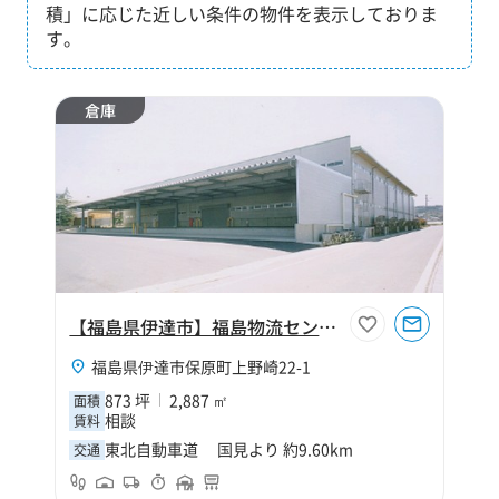
積」に応じた近しい条件の物件を表示しておりま
す。
倉庫
【福島県伊達市】福島物流センターC棟
福島県伊達市保原町上野崎22-1
873 坪
2,887 ㎡
面積
相談
賃料
東北自動車道 国見より 約9.60km
交通