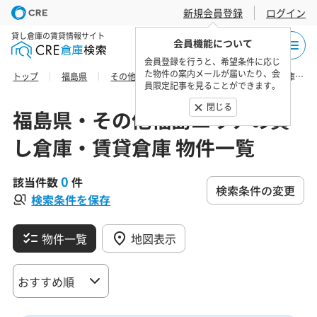
新規会員登録
ログイン
貸し倉庫の賃貸情報サイト
会員機能について
会員登録を行うと、希望条件に応じ
た物件の案内メールが届いたり、会
トップ
福島県
その他福島エリア
双葉郡広野町の貸し倉庫・賃貸倉庫 物件一覧
員限定記事を見ることができます。
閉じる
福島県・その他福島エリアの貸
し倉庫・賃貸倉庫 物件一覧
0
該当件数
件
検索条件の変更
検索条件を保存
物件一覧
地図表示