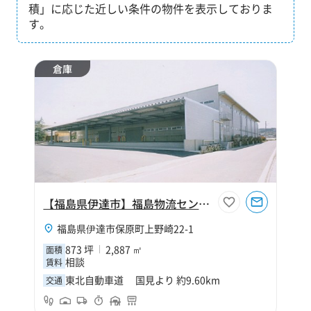
積」に応じた近しい条件の物件を表示しておりま
す。
倉庫
【福島県伊達市】福島物流センターC棟
福島県伊達市保原町上野崎22-1
873 坪
2,887 ㎡
面積
相談
賃料
東北自動車道 国見より 約9.60km
交通