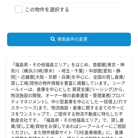
この物件を選択する
検索条件の変更
「福島県・その他福島エリア」をはじめ、首都圏[東京・神
奈川（横浜/川崎/厚木）・埼玉・千葉]・中部圏[愛知・静
岡]・近畿圏[大阪・京都・兵庫]を中心に、全国の貸し倉庫/
貸し工場/貸地の物件情報を豊富に掲載しています。 シーア
ールイーは、倉庫を中心とした 賃貸支援(リーシング)から、
物流施設の開発、オーナー様の倉庫運営・管理業務(プロパ
ティマネジメント)、中小型倉庫を中心とした 一括借上げ(マ
スターリース)まで、物流施設・倉庫に関する全てのサービ
スをワンストップで、ご提供する物流不動産に特化した不
動産会社です。 「福島県・その他福島エリア」で、貸し倉
庫/貸し工場/貸地をお探しであればシーアールイーにご相談
ください。 また物件検索サイト「CRE倉庫検索」に、倉庫