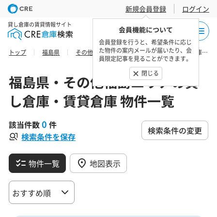
新規会員登録
ログイン
貸し倉庫の賃貸情報サイト
会員機能について
会員登録を行うと、希望条件に応じ
た物件の案内メールが届いたり、会
トップ
福島県
その他福島エリア
双葉郡川内村の貸し倉庫・賃貸倉庫 物件一覧
員限定記事を見ることができます。
閉じる
福島県・その他福島エリアの貸
し倉庫・賃貸倉庫 物件一覧
0
該当件数
件
検索条件の変更
検索条件を保存
物件一覧
地図表示