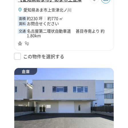
愛知県あま市上萱津北ノ川
約230 坪
約770 ㎡
面積
お問合せください
賃料
名古屋第二環状自動車道 甚目寺南より 約
交通
1.80km
この物件を選択する
倉庫