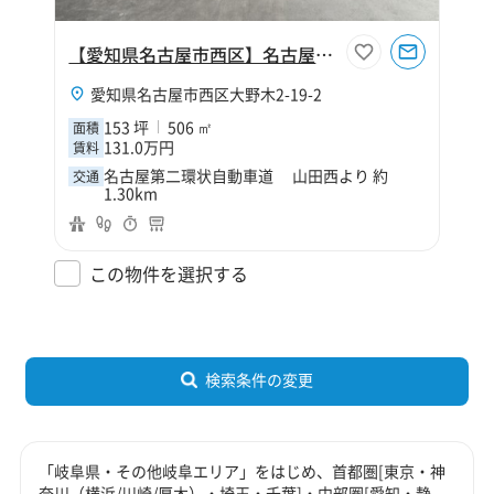
【愛知県名古屋市西区】名古屋市西区大野木2丁目153坪倉庫
愛知県名古屋市西区大野木2-19-2
153 坪
506 ㎡
面積
131.0万円
賃料
名古屋第二環状自動車道 山田西より 約
交通
1.30km
この物件を選択する
検索条件の変更
「岐阜県・その他岐阜エリア」をはじめ、首都圏[東京・神
奈川（横浜/川崎/厚木）・埼玉・千葉]・中部圏[愛知・静