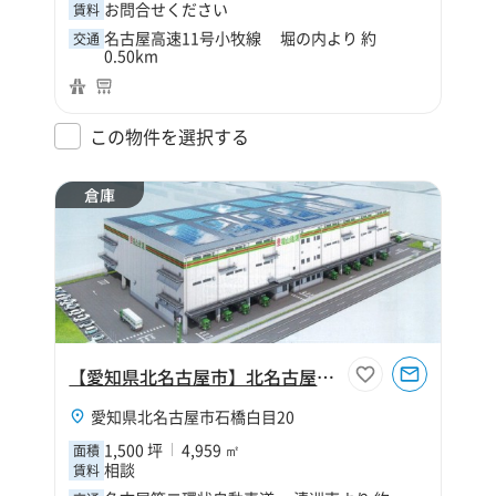
お問合せください
賃料
名古屋高速11号小牧線 堀の内より 約
交通
0.50km
この物件を選択する
倉庫
【愛知県北名古屋市】北名古屋市石橋白目1500坪倉庫（業務委託）
愛知県北名古屋市石橋白目20
1,500 坪
4,959 ㎡
面積
相談
賃料