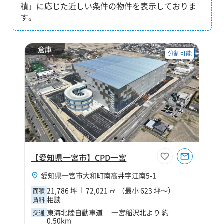
積」に応じた近しい条件の物件を表示しておりま
す。
倉庫
分割可能
【愛知県一宮市】CPD一宮
愛知県一宮市大和町南高井字江南5-1
21,786 坪
72,021 ㎡ （最小 623 坪～）
面積
相談
賃料
東海北陸自動車道 一宮稲沢北より 約
交通
0.50km