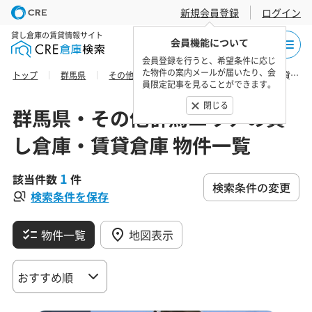
新規会員登録
ログイン
貸し倉庫の賃貸情報サイト
会員機能について
会員登録を行うと、希望条件に応じ
た物件の案内メールが届いたり、会
トップ
群馬県
その他群馬エリア
高崎市の貸し倉庫・賃貸倉庫 物件一覧
員限定記事を見ることができます。
閉じる
群馬県・その他群馬エリアの貸
し倉庫・賃貸倉庫 物件一覧
1
該当件数
件
検索条件の変更
検索条件を保存
物件一覧
地図表示