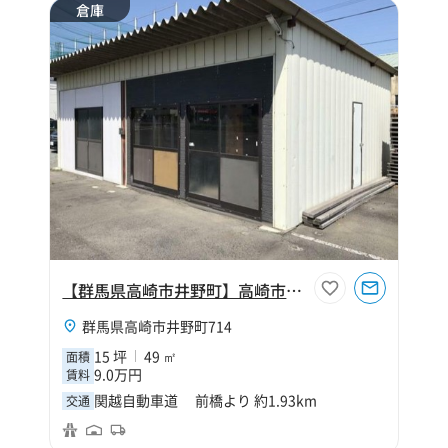
倉庫
【群馬県高崎市井野町】高崎市井野町15坪倉庫
群馬県高崎市井野町714
15 坪
49 ㎡
面積
9.0万円
賃料
関越自動車道 前橋より 約1.93km
交通