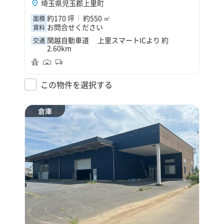
埼玉県児玉郡上里町
約170 坪
約550 ㎡
面積
お問合せください
賃料
関越自動車道 上里スマートICより 約
交通
2.60km
この物件を選択する
倉庫