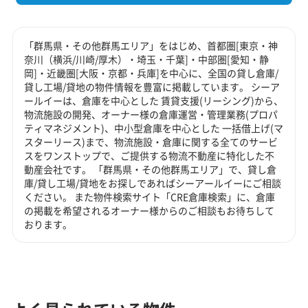
「群馬県・その他群馬エリア」をはじめ、首都圏[東京・神
奈川（横浜/川崎/厚木）・埼玉・千葉]・中部圏[愛知・静
岡]・近畿圏[大阪・京都・兵庫]を中心に、全国の貸し倉庫/
貸し工場/貸地の物件情報を豊富に掲載しています。 シーア
ールイーは、倉庫を中心とした 賃貸支援(リーシング)から、
物流施設の開発、オーナー様の倉庫運営・管理業務(プロパ
ティマネジメント)、中小型倉庫を中心とした 一括借上げ(マ
スターリース)まで、物流施設・倉庫に関する全てのサービ
スをワンストップで、ご提供する物流不動産に特化した不
動産会社です。 「群馬県・その他群馬エリア」で、貸し倉
庫/貸し工場/貸地をお探しであればシーアールイーにご相談
ください。 また物件検索サイト「CRE倉庫検索」に、倉庫
の掲載を希望されるオーナー様からのご相談もお待ちして
おります。