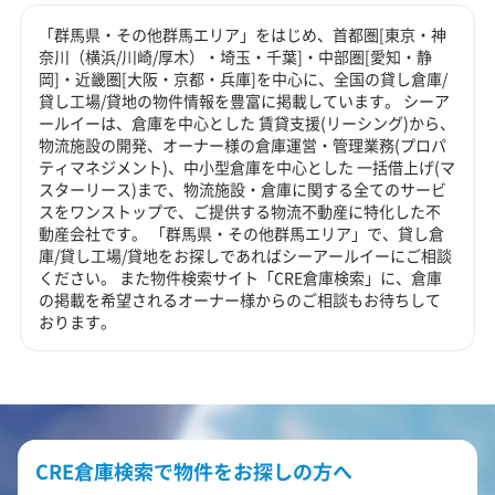
「群馬県・その他群馬エリア」をはじめ、首都圏[東京・神
奈川（横浜/川崎/厚木）・埼玉・千葉]・中部圏[愛知・静
岡]・近畿圏[大阪・京都・兵庫]を中心に、全国の貸し倉庫/
貸し工場/貸地の物件情報を豊富に掲載しています。 シーア
ールイーは、倉庫を中心とした 賃貸支援(リーシング)から、
物流施設の開発、オーナー様の倉庫運営・管理業務(プロパ
ティマネジメント)、中小型倉庫を中心とした 一括借上げ(マ
スターリース)まで、物流施設・倉庫に関する全てのサービ
スをワンストップで、ご提供する物流不動産に特化した不
動産会社です。 「群馬県・その他群馬エリア」で、貸し倉
庫/貸し工場/貸地をお探しであればシーアールイーにご相談
ください。 また物件検索サイト「CRE倉庫検索」に、倉庫
の掲載を希望されるオーナー様からのご相談もお待ちして
おります。
CRE倉庫検索で物件をお探しの方へ