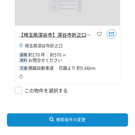
【埼玉県深谷市】深谷市折之口170坪工場
埼玉県深谷市折之口
約170 坪
約570 ㎡
面積
お問合せください
賃料
関越自動車道 花園より 約5.66km
交通
この物件を選択する
検索条件の変更