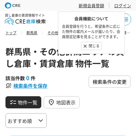
新規会員登録
ログイン
貸し倉庫の賃貸情報サイト
会員機能について
会員登録を行うと、希望条件に応じ
た物件の案内メールが届いたり、会
トップ
群馬県
その他群馬エリア
みどり市の貸し倉庫・賃貸倉庫 物件一覧
員限定記事を見ることができます。
閉じる
群馬県・その他群馬エリアの貸
し倉庫・賃貸倉庫 物件一覧
0
該当件数
件
検索条件の変更
検索条件を保存
物件一覧
地図表示