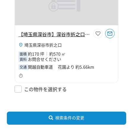
【埼玉県深谷市】深谷市折之口170坪工場
埼玉県深谷市折之口
約170 坪
約570 ㎡
面積
お問合せください
賃料
関越自動車道 花園より 約5.66km
交通
この物件を選択する
検索条件の変更