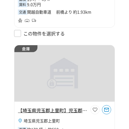
9.0万円
賃料
関越自動車道 前橋より 約1.93km
交通
この物件を選択する
倉庫
【埼玉県児玉郡上里町】児玉郡上里町大字金久保170坪倉庫
埼玉県児玉郡上里町