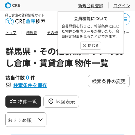
新規会員登録
ログイン
貸し倉庫の賃貸情報サイト
会員機能について
会員登録を行うと、希望条件に応じ
た物件の案内メールが届いたり、会
トップ
群馬県
その他群馬エリア
北群馬郡榛東村の貸し倉庫・賃貸倉庫 物件一覧
員限定記事を見ることができます。
閉じる
群馬県・その他群馬エリアの貸
し倉庫・賃貸倉庫 物件一覧
0
該当件数
件
検索条件の変更
検索条件を保存
物件一覧
地図表示