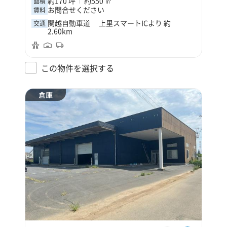
約170 坪
約550 ㎡
面積
お問合せください
賃料
関越自動車道 上里スマートICより 約
交通
2.60km
この物件を選択する
倉庫