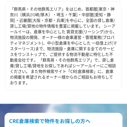
「群馬県・その他群馬エリア」をはじめ、首都圏[東京・神
奈川（横浜/川崎/厚木）・埼玉・千葉]・中部圏[愛知・静
岡]・近畿圏[大阪・京都・兵庫]を中心に、全国の貸し倉庫/
貸し工場/貸地の物件情報を豊富に掲載しています。 シーア
ールイーは、倉庫を中心とした 賃貸支援(リーシング)から、
物流施設の開発、オーナー様の倉庫運営・管理業務(プロパ
ティマネジメント)、中小型倉庫を中心とした 一括借上げ(マ
スターリース)まで、物流施設・倉庫に関する全てのサービ
スをワンストップで、ご提供する物流不動産に特化した不
動産会社です。 「群馬県・その他群馬エリア」で、貸し倉
庫/貸し工場/貸地をお探しであればシーアールイーにご相談
ください。 また物件検索サイト「CRE倉庫検索」に、倉庫
の掲載を希望されるオーナー様からのご相談もお待ちして
おります。
CRE倉庫検索で物件をお探しの方へ