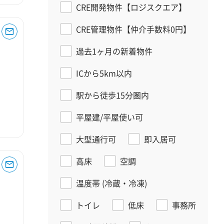
CRE開発物件【ロジスクエア】
CRE管理物件【仲介手数料0円】
過去1ヶ月の新着物件
ICから5km以内
駅から徒歩15分圏内
平屋建/平屋使い可
大型通行可
即入居可
高床
空調
温度帯
(冷蔵・冷凍)
トイレ
低床
事務所