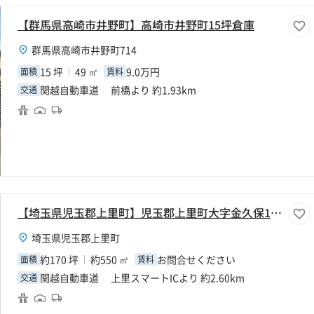
【群馬県高崎市井野町】高崎市井野町15坪倉庫
群馬県高崎市井野町714
15 坪
49 ㎡
9.0万円
面積
賃料
関越自動車道 前橋より 約1.93km
交通
【埼玉県児玉郡上里町】児玉郡上里町大字金久保170坪倉庫
埼玉県児玉郡上里町
約170 坪
約550 ㎡
お問合せください
面積
賃料
関越自動車道 上里スマートICより 約2.60km
交通