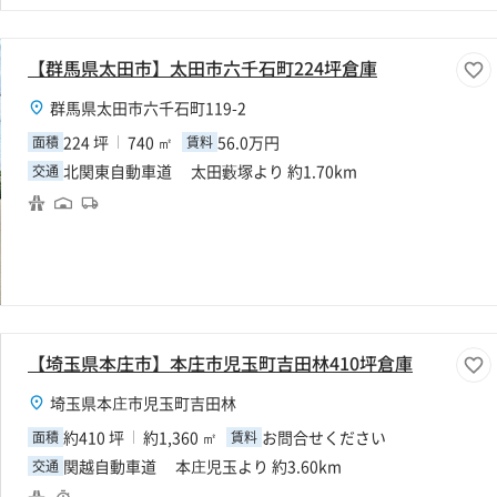
【群馬県太田市】太田市六千石町224坪倉庫
群馬県太田市六千石町119-2
224 坪
740 ㎡
56.0万円
面積
賃料
北関東自動車道 太田藪塚より 約1.70km
交通
【埼玉県本庄市】本庄市児玉町吉田林410坪倉庫
埼玉県本庄市児玉町吉田林
約410 坪
約1,360 ㎡
お問合せください
面積
賃料
関越自動車道 本庄児玉より 約3.60km
交通