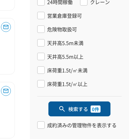
24時間稼働
クレーン
営業倉庫登録可
危険物取扱可
天井高5.5m未満
天井高5.5m以上
床荷重1.5t/㎡未満
床荷重1.5t/㎡以上
検索する
0件
成約済みの管理物件を表示する