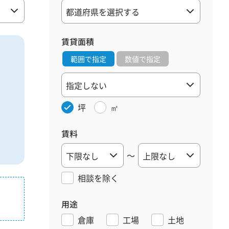
賃貸面積
範囲で指定
数値で指定
坪
㎡
賃料
～
相談を
除く
用途
倉庫
工場
土地