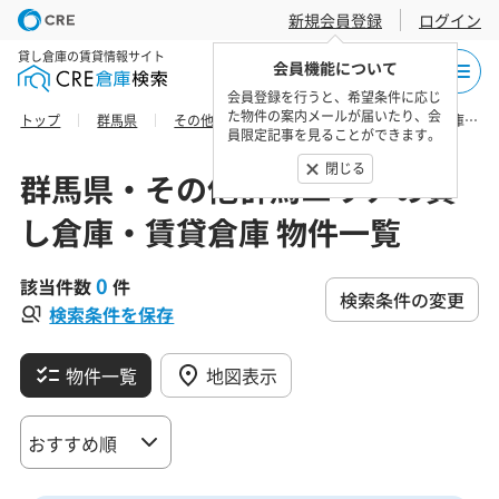
新規会員登録
ログイン
貸し倉庫の賃貸情報サイト
会員機能について
会員登録を行うと、希望条件に応じ
た物件の案内メールが届いたり、会
トップ
群馬県
その他群馬エリア
利根郡片品村の貸し倉庫・賃貸倉庫 物件一覧
員限定記事を見ることができます。
閉じる
群馬県・その他群馬エリアの貸
し倉庫・賃貸倉庫 物件一覧
0
該当件数
件
検索条件の変更
検索条件を保存
物件一覧
地図表示