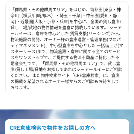
「群馬県・その他群馬エリア」をはじめ、首都圏[東京・神
奈川（横浜/川崎/厚木）・埼玉・千葉]・中部圏[愛知・静
岡]・近畿圏[大阪・京都・兵庫]を中心に、全国の貸し倉庫/
貸し工場/貸地の物件情報を豊富に掲載しています。 シーア
ールイーは、倉庫を中心とした 賃貸支援(リーシング)から、
物流施設の開発、オーナー様の倉庫運営・管理業務(プロパ
ティマネジメント)、中小型倉庫を中心とした 一括借上げ(マ
スターリース)まで、物流施設・倉庫に関する全てのサービ
スをワンストップで、ご提供する物流不動産に特化した不
動産会社です。 「群馬県・その他群馬エリア」で、貸し倉
庫/貸し工場/貸地をお探しであればシーアールイーにご相談
ください。 また物件検索サイト「CRE倉庫検索」に、倉庫
の掲載を希望されるオーナー様からのご相談もお待ちして
おります。
CRE倉庫検索で物件をお探しの方へ