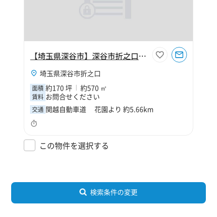
【埼玉県深谷市】深谷市折之口170坪工場
埼玉県深谷市折之口
約170 坪
約570 ㎡
面積
お問合せください
賃料
関越自動車道 花園より 約5.66km
交通
この物件を選択する
検索条件の変更