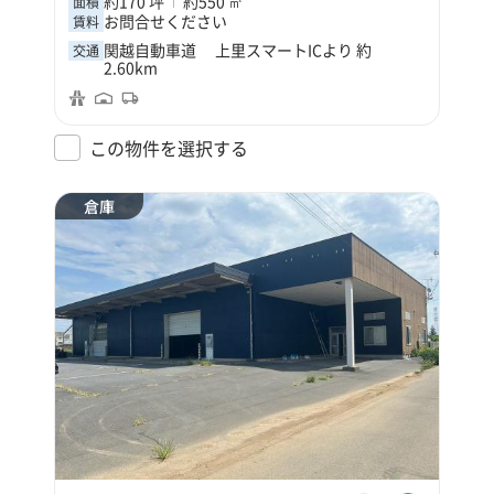
約170 坪
約550 ㎡
面積
お問合せください
賃料
関越自動車道 上里スマートICより 約
交通
2.60km
この物件を選択する
倉庫