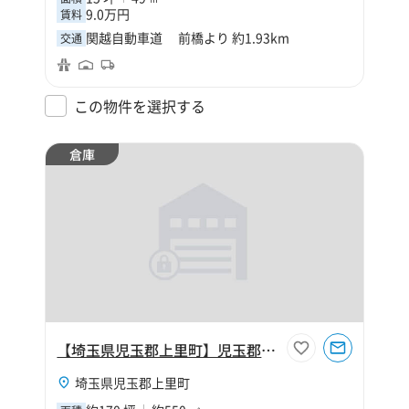
9.0万円
賃料
関越自動車道 前橋より 約1.93km
交通
この物件を選択する
倉庫
【埼玉県児玉郡上里町】児玉郡上里町大字金久保170坪倉庫
埼玉県児玉郡上里町