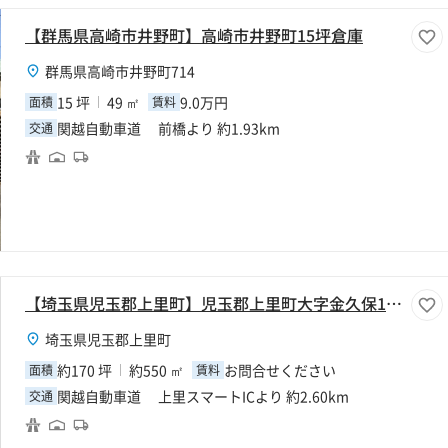
【群馬県高崎市井野町】高崎市井野町15坪倉庫
群馬県高崎市井野町714
15 坪
49 ㎡
9.0万円
面積
賃料
関越自動車道 前橋より 約1.93km
交通
【埼玉県児玉郡上里町】児玉郡上里町大字金久保170坪倉庫
埼玉県児玉郡上里町
約170 坪
約550 ㎡
お問合せください
面積
賃料
関越自動車道 上里スマートICより 約2.60km
交通