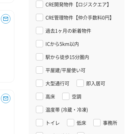
CRE開発物件【ロジスクエア】
CRE管理物件【仲介手数料0円】
過去1ヶ月の新着物件
ICから5km以内
駅から徒歩15分圏内
平屋建/平屋使い可
大型通行可
即入居可
高床
空調
温度帯
(冷蔵・冷凍)
トイレ
低床
事務所