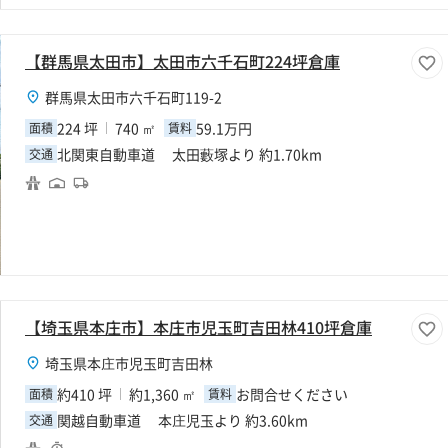
【群馬県太田市】太田市六千石町224坪倉庫
群馬県太田市六千石町119-2
224 坪
740 ㎡
59.1万円
面積
賃料
北関東自動車道 太田藪塚より 約1.70km
交通
【埼玉県本庄市】本庄市児玉町吉田林410坪倉庫
埼玉県本庄市児玉町吉田林
約410 坪
約1,360 ㎡
お問合せください
面積
賃料
関越自動車道 本庄児玉より 約3.60km
交通