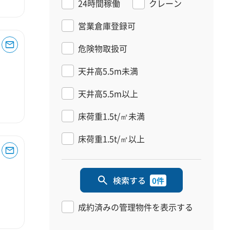
24時間稼働
クレーン
営業倉庫登録可
危険物取扱可
天井高5.5m未満
天井高5.5m以上
床荷重1.5t/㎡未満
床荷重1.5t/㎡以上
検索する
0件
成約済みの管理物件を表示する