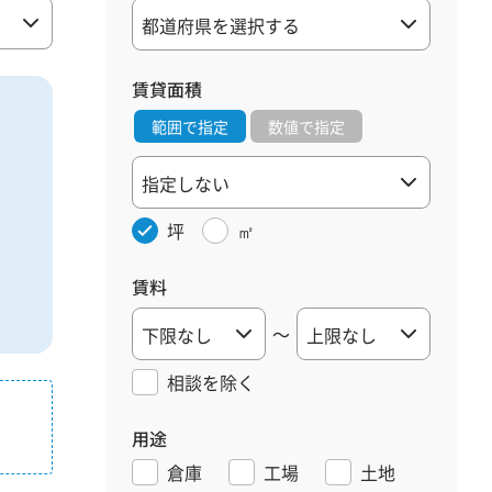
賃貸面積
範囲で指定
数値で指定
坪
㎡
賃料
～
相談を
除く
用途
倉庫
工場
土地