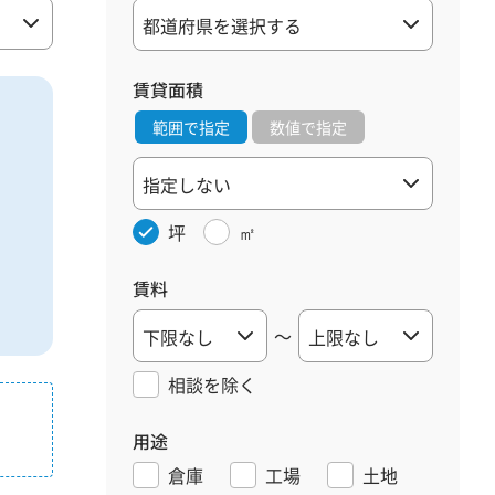
賃貸面積
範囲で指定
数値で指定
坪
㎡
賃料
～
相談を
除く
用途
倉庫
工場
土地