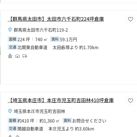
【群馬県太田市】太田市六千石町224坪倉庫
群馬県太田市六千石町119-2
224 坪
740 ㎡
59.1万円
面積
賃料
北関東自動車道 太田藪塚より 約1.70km
交通
【埼玉県本庄市】本庄市児玉町吉田林410坪倉庫
埼玉県本庄市児玉町吉田林
約410 坪
約1,360 ㎡
お問合せください
面積
賃料
関越自動車道 本庄児玉より 約3.60km
交通