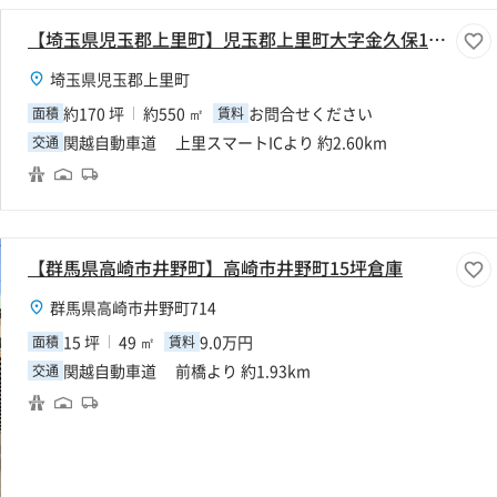
【埼玉県児玉郡上里町】児玉郡上里町大字金久保170坪倉庫
埼玉県児玉郡上里町
約170 坪
約550 ㎡
お問合せください
面積
賃料
関越自動車道 上里スマートICより 約2.60km
交通
【群馬県高崎市井野町】高崎市井野町15坪倉庫
群馬県高崎市井野町714
15 坪
49 ㎡
9.0万円
面積
賃料
関越自動車道 前橋より 約1.93km
交通