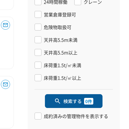
24時間稼働
クレーン
営業倉庫登録可
危険物取扱可
天井高5.5m未満
天井高5.5m以上
床荷重1.5t/㎡未満
床荷重1.5t/㎡以上
検索する
0件
成約済みの管理物件を表示する