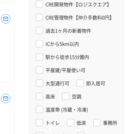
CRE開発物件【ロジスクエア】
CRE管理物件【仲介手数料0円】
過去1ヶ月の新着物件
ICから5km以内
駅から徒歩15分圏内
平屋建/平屋使い可
大型通行可
即入居可
高床
空調
温度帯
(冷蔵・冷凍)
トイレ
低床
事務所