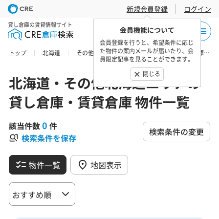
新規会員登録
ログイン
貸し倉庫の賃貸情報サイト
会員機能について
会員登録を行うと、希望条件に応じ
た物件の案内メールが届いたり、会
トップ
北海道
その他北海道エリア
札幌市北区の貸し倉庫・賃貸倉庫 物件一覧
員限定記事を見ることができます。
閉じる
北海道・その他北海道エリアの
貸し倉庫・賃貸倉庫 物件一覧
0
該当件数
件
検索条件の変更
検索条件を保存
物件一覧
地図表示