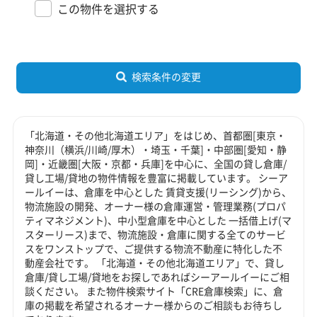
この物件を選択する
検索条件の変更
「北海道・その他北海道エリア」をはじめ、首都圏[東京・
神奈川（横浜/川崎/厚木）・埼玉・千葉]・中部圏[愛知・静
岡]・近畿圏[大阪・京都・兵庫]を中心に、全国の貸し倉庫/
貸し工場/貸地の物件情報を豊富に掲載しています。 シーア
ールイーは、倉庫を中心とした 賃貸支援(リーシング)から、
物流施設の開発、オーナー様の倉庫運営・管理業務(プロパ
ティマネジメント)、中小型倉庫を中心とした 一括借上げ(マ
スターリース)まで、物流施設・倉庫に関する全てのサービ
スをワンストップで、ご提供する物流不動産に特化した不
動産会社です。 「北海道・その他北海道エリア」で、貸し
倉庫/貸し工場/貸地をお探しであればシーアールイーにご相
談ください。 また物件検索サイト「CRE倉庫検索」に、倉
庫の掲載を希望されるオーナー様からのご相談もお待ちし