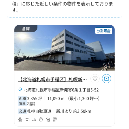
積」に応じた近しい条件の物件を表示しておりま
す。
倉庫
分割可能
【北海道札幌市手稲区】札幌新発寒物流センター
北海道札幌市手稲区新発寒6条１丁目5-52
3,355 坪
11,090 ㎡ （最小 1,300 坪～）
面積
相談
賃料
札樽自動車道 新川より 約3.50km
交通