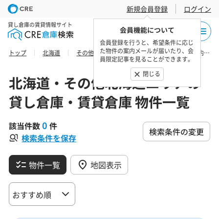
新規会員登録
ログイン
貸し倉庫の賃貸情報サイト
会員機能について
会員登録を行うと、希望条件に応じ
た物件の案内メールが届いたり、会
トップ
北海道
その他北海道エリア
渡島総合振興局木古内町の貸し倉庫・賃貸倉庫 物件一覧
員限定記事を見ることができます。
閉じる
北海道・その他北海道エリアの
貸し倉庫・賃貸倉庫 物件一覧
0
該当件数
件
検索条件の変更
検索条件を保存
物件一覧
地図表示