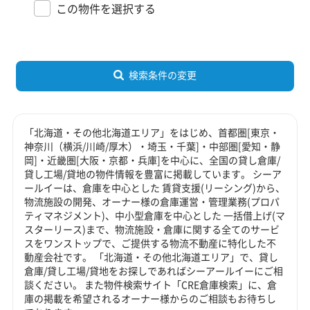
この物件を選択する
検索条件の変更
「北海道・その他北海道エリア」をはじめ、首都圏[東京・
神奈川（横浜/川崎/厚木）・埼玉・千葉]・中部圏[愛知・静
岡]・近畿圏[大阪・京都・兵庫]を中心に、全国の貸し倉庫/
貸し工場/貸地の物件情報を豊富に掲載しています。 シーア
ールイーは、倉庫を中心とした 賃貸支援(リーシング)から、
物流施設の開発、オーナー様の倉庫運営・管理業務(プロパ
ティマネジメント)、中小型倉庫を中心とした 一括借上げ(マ
スターリース)まで、物流施設・倉庫に関する全てのサービ
スをワンストップで、ご提供する物流不動産に特化した不
動産会社です。 「北海道・その他北海道エリア」で、貸し
倉庫/貸し工場/貸地をお探しであればシーアールイーにご相
談ください。 また物件検索サイト「CRE倉庫検索」に、倉
庫の掲載を希望されるオーナー様からのご相談もお待ちし