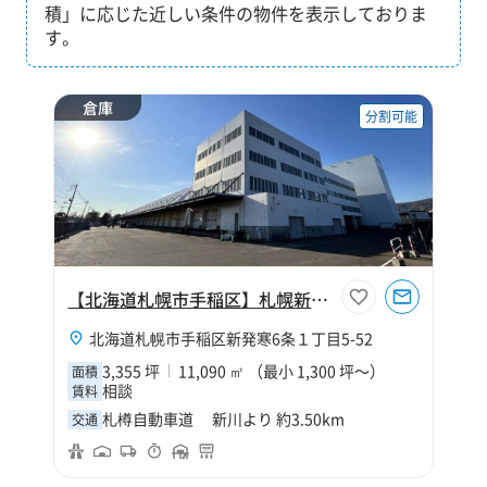
積」に応じた近しい条件の物件を表示しておりま
す。
倉庫
分割可能
【北海道札幌市手稲区】札幌新発寒物流センター
北海道札幌市手稲区新発寒6条１丁目5-52
3,355 坪
11,090 ㎡ （最小 1,300 坪～）
面積
相談
賃料
札樽自動車道 新川より 約3.50km
交通