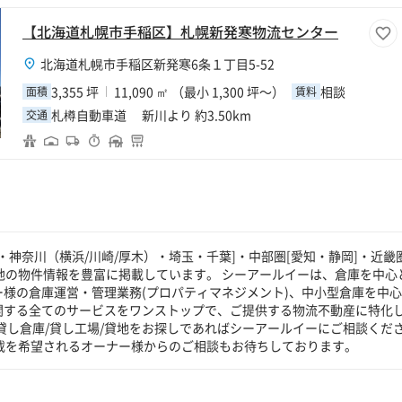
【北海道札幌市手稲区】札幌新発寒物流センター
北海道札幌市手稲区新発寒6条１丁目5-52
3,355 坪
11,090 ㎡ （最小 1,300 坪～）
相談
面積
賃料
札樽自動車道 新川より 約3.50km
交通
神奈川（横浜/川崎/厚木）・埼玉・千葉]・中部圏[愛知・静岡]・近畿圏
貸地の物件情報を豊富に掲載しています。 シーアールイーは、倉庫を中心
ー様の倉庫運営・管理業務(プロパティマネジメント)、中小型倉庫を中
に関する全てのサービスをワンストップで、ご提供する物流不動産に特化
貸し倉庫/貸し工場/貸地をお探しであればシーアールイーにご相談くだ
掲載を希望されるオーナー様からのご相談もお待ちしております。