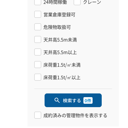
24時間稼働
クレーン
営業倉庫登録可
危険物取扱可
天井高5.5m未満
天井高5.5m以上
床荷重1.5t/㎡未満
床荷重1.5t/㎡以上
検索する
0件
成約済みの管理物件を表示する