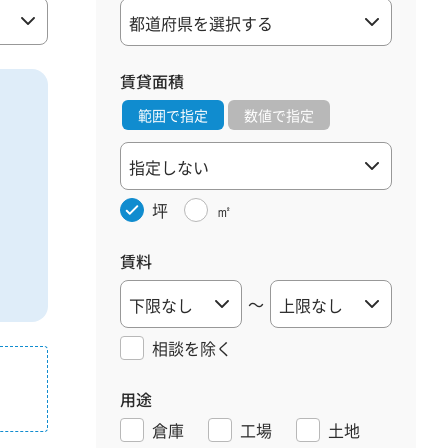
賃貸面積
範囲で指定
数値で指定
坪
㎡
賃料
～
相談を
除く
用途
倉庫
工場
土地