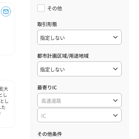
その他
取引形態
都市計画区域/用途地域
最寄りIC
[大
とし
高速道路
心とし
した
さ
IC
その他条件