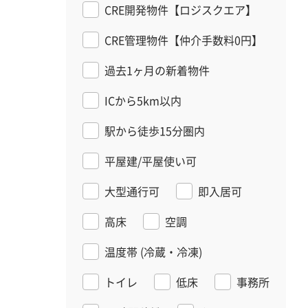
CRE開発物件【ロジスクエア】
CRE管理物件【仲介手数料0円】
過去1ヶ月の新着物件
ICから5km以内
駅から徒歩15分圏内
平屋建/平屋使い可
大型通行可
即入居可
高床
空調
温度帯
(冷蔵・冷凍)
トイレ
低床
事務所