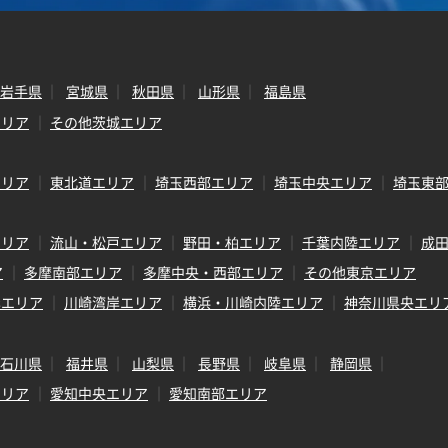
岩手県
宮城県
秋田県
山形県
福島県
エリア
その他茨城エリア
エリア
東北道エリア
埼玉西部エリア
埼玉中央エリア
埼玉東
エリア
流山・松戸エリア
野田・柏エリア
千葉内陸エリア
成
ア
多摩南部エリア
多摩中央・西部エリア
その他東京エリア
岸エリア
川崎湾岸エリア
横浜・川崎内陸エリア
神奈川県央エリ
石川県
福井県
山梨県
長野県
岐阜県
静岡県
エリア
愛知中央エリア
愛知南部エリア