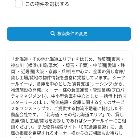
この物件を選択する
検索条件の変更
「北海道・その他北海道エリア」をはじめ、首都圏[東京・
神奈川（横浜/川崎/厚木）・埼玉・千葉]・中部圏[愛知・静
岡]・近畿圏[大阪・京都・兵庫]を中心に、全国の貸し倉庫/
貸し工場/貸地の物件情報を豊富に掲載しています。 シーア
ールイーは、倉庫を中心とした 賃貸支援(リーシング)から、
物流施設の開発、オーナー様の倉庫運営・管理業務(プロパ
ティマネジメント)、中小型倉庫を中心とした 一括借上げ(マ
スターリース)まで、物流施設・倉庫に関する全てのサービ
スをワンストップで、ご提供する物流不動産に特化した不
動産会社です。 「北海道・その他北海道エリア」で、貸し
倉庫/貸し工場/貸地をお探しであればシーアールイーにご相
談ください。 また物件検索サイト「CRE倉庫検索」に、倉
庫の掲載を希望されるオーナー様からのご相談もお待ちし