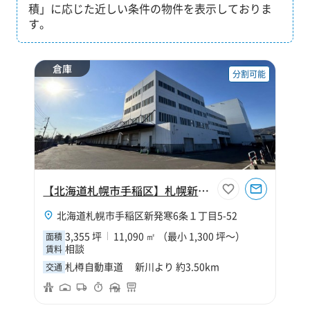
積」に応じた近しい条件の物件を表示しておりま
す。
倉庫
分割可能
【北海道札幌市手稲区】札幌新発寒物流センター
北海道札幌市手稲区新発寒6条１丁目5-52
3,355 坪
11,090 ㎡ （最小 1,300 坪～）
面積
相談
賃料
札樽自動車道 新川より 約3.50km
交通