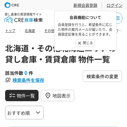
新規会員登録
ログイン
貸し倉庫の賃貸情報サイト
会員機能について
会員登録を行うと、希望条件に応じ
た物件の案内メールが届いたり、会
トップ
北海道
その他北海道エリア
後志総合振興局蘭越町の貸し倉庫・賃貸倉庫 物件一覧
員限定記事を見ることができます。
閉じる
北海道・その他北海道エリアの
貸し倉庫・賃貸倉庫 物件一覧
0
該当件数
件
検索条件の変更
検索条件を保存
物件一覧
地図表示