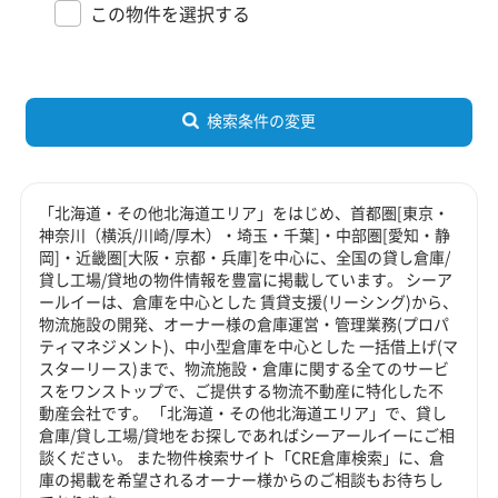
この物件を選択する
検索条件の変更
「北海道・その他北海道エリア」をはじめ、首都圏[東京・
神奈川（横浜/川崎/厚木）・埼玉・千葉]・中部圏[愛知・静
岡]・近畿圏[大阪・京都・兵庫]を中心に、全国の貸し倉庫/
貸し工場/貸地の物件情報を豊富に掲載しています。 シーア
ールイーは、倉庫を中心とした 賃貸支援(リーシング)から、
物流施設の開発、オーナー様の倉庫運営・管理業務(プロパ
ティマネジメント)、中小型倉庫を中心とした 一括借上げ(マ
スターリース)まで、物流施設・倉庫に関する全てのサービ
スをワンストップで、ご提供する物流不動産に特化した不
動産会社です。 「北海道・その他北海道エリア」で、貸し
倉庫/貸し工場/貸地をお探しであればシーアールイーにご相
談ください。 また物件検索サイト「CRE倉庫検索」に、倉
庫の掲載を希望されるオーナー様からのご相談もお待ちし