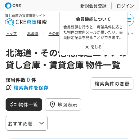
新規会員登録
ログイン
貸し倉庫の賃貸情報サイト
会員機能について
会員登録を行うと、希望条件に応じ
た物件の案内メールが届いたり、会
トップ
北海道
その他北海道エリア
後志総合振興局留寿都村の貸し倉庫・賃貸倉庫 物件一覧
員限定記事を見ることができます。
閉じる
北海道・その他北海道エリアの
貸し倉庫・賃貸倉庫 物件一覧
0
該当件数
件
検索条件の変更
検索条件を保存
物件一覧
地図表示