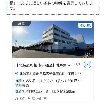
積」に応じた近しい条件の物件を表示しておりま
す。
倉庫
分割可能
【北海道札幌市手稲区】札幌新発寒物流センター
北海道札幌市手稲区新発寒6条１丁目5-52
3,355 坪
11,090 ㎡ （最小 1,300 坪～）
面積
相談
賃料
札樽自動車道 新川より 約3.50km
交通