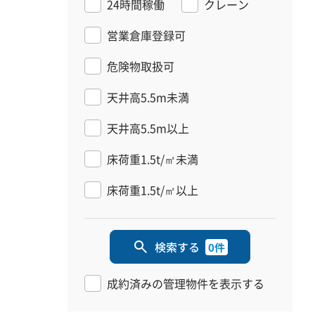
24時間稼働
クレーン
営業倉庫登録可
危険物取扱可
天井高5.5m未満
天井高5.5m以上
床荷重1.5t/㎡未満
床荷重1.5t/㎡以上
検索する
0件
成約済みの管理物件を表示する