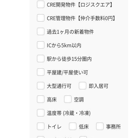
CRE開発物件【ロジスクエア】
CRE管理物件【仲介手数料0円】
過去1ヶ月の新着物件
ICから5km以内
駅から徒歩15分圏内
平屋建/平屋使い可
大型通行可
即入居可
高床
空調
温度帯
(冷蔵・冷凍)
トイレ
低床
事務所