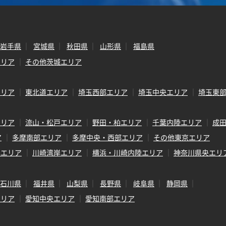
岩手県
宮城県
秋田県
山形県
福島県
エリア
その他茨城エリア
エリア
東北道エリア
埼玉西部エリア
埼玉中央エリア
埼玉東
エリア
流山・松戸エリア
野田・柏エリア
千葉内陸エリア
成
ア
多摩南部エリア
多摩中央・西部エリア
その他東京エリア
岸エリア
川崎湾岸エリア
横浜・川崎内陸エリア
神奈川県央エリ
石川県
福井県
山梨県
長野県
岐阜県
静岡県
エリア
愛知中央エリア
愛知南部エリア