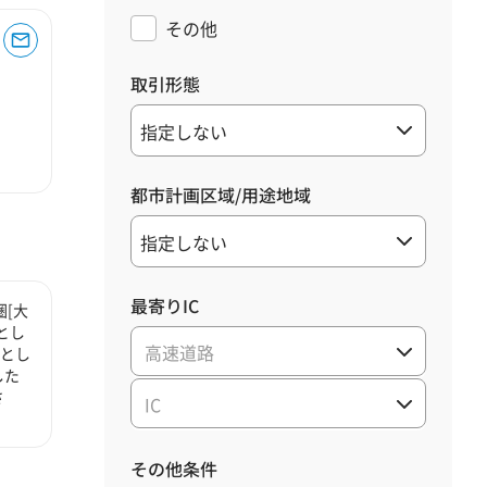
その他
取引形態
都市計画区域/用途地域
最寄りIC
[大
とし
高速道路
心とし
した
さ
IC
その他条件