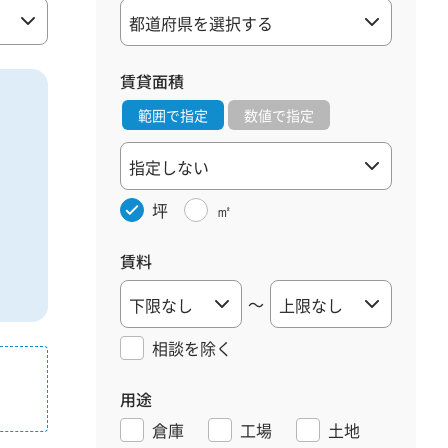
賃貸面積
範囲で指定
数値で指定
坪
㎡
賃料
～
相談を
除く
用途
倉庫
工場
土地