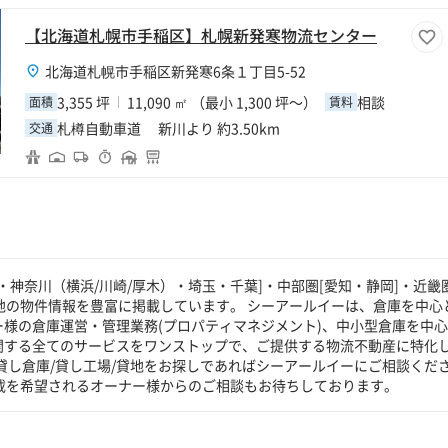
【北海道札幌市手稲区】札幌新発寒物流センター
北海道札幌市手稲区新発寒6条１丁目5-52
3,355 坪
11,090 ㎡ （最小 1,300 坪～）
相談
面積
賃料
札樽自動車道 新川より 約3.50km
交通
神奈川（横浜/川崎/厚木）・埼玉・千葉]・中部圏[愛知・静岡]・近畿圏
貸地の物件情報を豊富に掲載しています。 シーアールイーは、倉庫を中心
ー様の倉庫運営・管理業務(プロパティマネジメント)、中小型倉庫を中
に関する全てのサービスをワンストップで、ご提供する物流不動産に特化
貸し倉庫/貸し工場/貸地をお探しであればシーアールイーにご相談くだ
掲載を希望されるオーナー様からのご相談もお待ちしております。