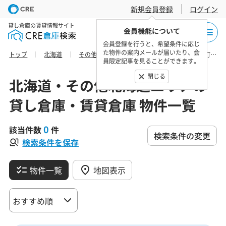
新規会員登録
ログイン
貸し倉庫の賃貸情報サイト
会員機能について
会員登録を行うと、希望条件に応じ
た物件の案内メールが届いたり、会
トップ
北海道
その他北海道エリア
空知総合振興局由仁町の貸し倉庫・賃貸倉庫 物件一覧
員限定記事を見ることができます。
閉じる
北海道・その他北海道エリアの
貸し倉庫・賃貸倉庫 物件一覧
0
該当件数
件
検索条件の変更
検索条件を保存
物件一覧
地図表示