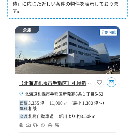
積」に応じた近しい条件の物件を表示しておりま
す。
倉庫
分割可能
【北海道札幌市手稲区】札幌新発寒物流センター
北海道札幌市手稲区新発寒6条１丁目5-52
3,355 坪
11,090 ㎡ （最小 1,300 坪～）
面積
相談
賃料
札樽自動車道 新川より 約3.50km
交通