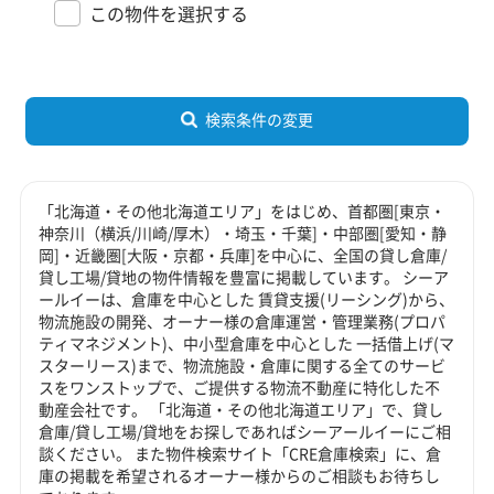
この物件を選択する
検索条件の変更
「北海道・その他北海道エリア」をはじめ、首都圏[東京・
神奈川（横浜/川崎/厚木）・埼玉・千葉]・中部圏[愛知・静
岡]・近畿圏[大阪・京都・兵庫]を中心に、全国の貸し倉庫/
貸し工場/貸地の物件情報を豊富に掲載しています。 シーア
ールイーは、倉庫を中心とした 賃貸支援(リーシング)から、
物流施設の開発、オーナー様の倉庫運営・管理業務(プロパ
ティマネジメント)、中小型倉庫を中心とした 一括借上げ(マ
スターリース)まで、物流施設・倉庫に関する全てのサービ
スをワンストップで、ご提供する物流不動産に特化した不
動産会社です。 「北海道・その他北海道エリア」で、貸し
倉庫/貸し工場/貸地をお探しであればシーアールイーにご相
談ください。 また物件検索サイト「CRE倉庫検索」に、倉
庫の掲載を希望されるオーナー様からのご相談もお待ちし