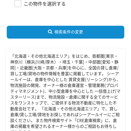
この物件を選択する
検索条件の変更
「北海道・その他北海道エリア」をはじめ、首都圏[東京・
神奈川（横浜/川崎/厚木）・埼玉・千葉]・中部圏[愛知・静
岡]・近畿圏[大阪・京都・兵庫]を中心に、全国の貸し倉庫/
貸し工場/貸地の物件情報を豊富に掲載しています。 シーア
ールイーは、倉庫を中心とした 賃貸支援(リーシング)から、
物流施設の開発、オーナー様の倉庫運営・管理業務(プロパ
ティマネジメント)、中小型倉庫を中心とした 一括借上げ(マ
スターリース)まで、物流施設・倉庫に関する全てのサービ
スをワンストップで、ご提供する物流不動産に特化した不
動産会社です。 「北海道・その他北海道エリア」で、貸し
倉庫/貸し工場/貸地をお探しであればシーアールイーにご相
談ください。 また物件検索サイト「CRE倉庫検索」に、倉
庫の掲載を希望されるオーナー様からのご相談もお待ちし