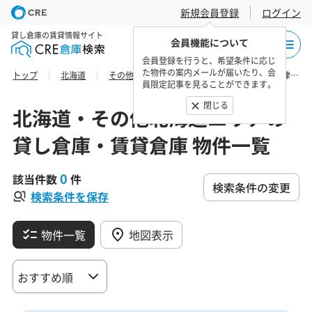
新規会員登録
ログイン
貸し倉庫の賃貸情報サイト
会員機能について
会員登録を行うと、希望条件に応じ
た物件の案内メールが届いたり、会
トップ
北海道
その他北海道エリア
空知総合振興局新十津川町の貸し倉庫・賃貸倉庫 物件一覧
員限定記事を見ることができます。
閉じる
北海道・その他北海道エリアの
貸し倉庫・賃貸倉庫 物件一覧
0
該当件数
件
検索条件の変更
検索条件を保存
物件一覧
地図表示