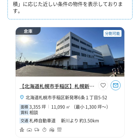
積」に応じた近しい条件の物件を表示しておりま
す。
倉庫
分割可能
【北海道札幌市手稲区】札幌新発寒物流センター
北海道札幌市手稲区新発寒6条１丁目5-52
3,355 坪
11,090 ㎡ （最小 1,300 坪～）
面積
相談
賃料
札樽自動車道 新川より 約3.50km
交通