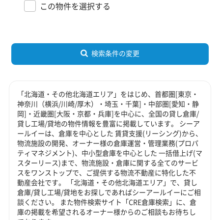
この物件を選択する
検索条件の変更
「北海道・その他北海道エリア」をはじめ、首都圏[東京・
神奈川（横浜/川崎/厚木）・埼玉・千葉]・中部圏[愛知・静
岡]・近畿圏[大阪・京都・兵庫]を中心に、全国の貸し倉庫/
貸し工場/貸地の物件情報を豊富に掲載しています。 シーア
ールイーは、倉庫を中心とした 賃貸支援(リーシング)から、
物流施設の開発、オーナー様の倉庫運営・管理業務(プロパ
ティマネジメント)、中小型倉庫を中心とした 一括借上げ(マ
スターリース)まで、物流施設・倉庫に関する全てのサービ
スをワンストップで、ご提供する物流不動産に特化した不
動産会社です。 「北海道・その他北海道エリア」で、貸し
倉庫/貸し工場/貸地をお探しであればシーアールイーにご相
談ください。 また物件検索サイト「CRE倉庫検索」に、倉
庫の掲載を希望されるオーナー様からのご相談もお待ちし