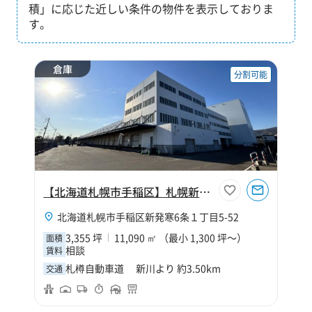
積」に応じた近しい条件の物件を表示しておりま
す。
倉庫
分割可能
【北海道札幌市手稲区】札幌新発寒物流センター
北海道札幌市手稲区新発寒6条１丁目5-52
3,355 坪
11,090 ㎡ （最小 1,300 坪～）
面積
相談
賃料
札樽自動車道 新川より 約3.50km
交通