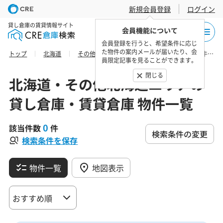
新規会員登録
ログイン
貸し倉庫の賃貸情報サイト
会員機能について
会員登録を行うと、希望条件に応じ
た物件の案内メールが届いたり、会
トップ
北海道
その他北海道エリア
空知総合振興局妹背牛町の貸し倉庫・賃貸倉庫 物件一覧
員限定記事を見ることができます。
閉じる
北海道・その他北海道エリアの
貸し倉庫・賃貸倉庫 物件一覧
0
該当件数
件
検索条件の変更
検索条件を保存
物件一覧
地図表示