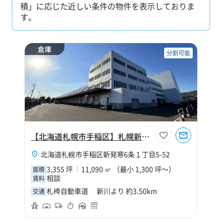
積」に応じた近しい条件の物件を表示しておりま
す。
倉庫
分割可能
【北海道札幌市手稲区】札幌新発寒物流センター
北海道札幌市手稲区新発寒6条１丁目5-52
3,355 坪
11,090 ㎡ （最小 1,300 坪～）
面積
相談
賃料
札樽自動車道 新川より 約3.50km
交通