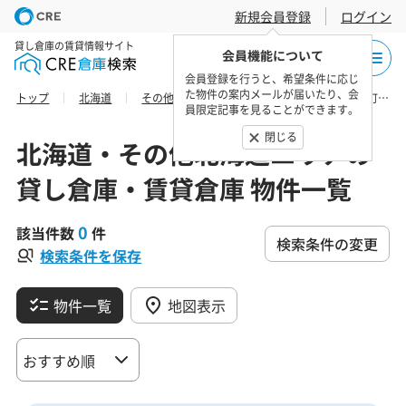
新規会員登録
ログイン
貸し倉庫の賃貸情報サイト
会員機能について
会員登録を行うと、希望条件に応じ
た物件の案内メールが届いたり、会
トップ
北海道
その他北海道エリア
空知総合振興局雨竜町の貸し倉庫・賃貸倉庫 物件一覧
員限定記事を見ることができます。
閉じる
北海道・その他北海道エリアの
貸し倉庫・賃貸倉庫 物件一覧
0
該当件数
件
検索条件の変更
検索条件を保存
物件一覧
地図表示