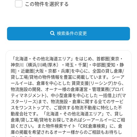
この物件を選択する
検索条件の変更
「北海道・その他北海道エリア」をはじめ、首都圏[東京・
神奈川（横浜/川崎/厚木）・埼玉・千葉]・中部圏[愛知・静
岡]・近畿圏[大阪・京都・兵庫]を中心に、全国の貸し倉庫/
貸し工場/貸地の物件情報を豊富に掲載しています。 シーア
ールイーは、倉庫を中心とした 賃貸支援(リーシング)から、
物流施設の開発、オーナー様の倉庫運営・管理業務(プロパ
ティマネジメント)、中小型倉庫を中心とした 一括借上げ(マ
スターリース)まで、物流施設・倉庫に関する全てのサービ
スをワンストップで、ご提供する物流不動産に特化した不
動産会社です。 「北海道・その他北海道エリア」で、貸し
倉庫/貸し工場/貸地をお探しであればシーアールイーにご相
談ください。 また物件検索サイト「CRE倉庫検索」に、倉
庫の掲載を希望されるオーナー様からのご相談もお待ちし