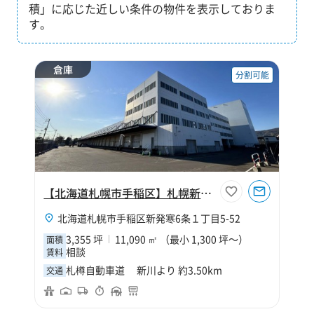
積」に応じた近しい条件の物件を表示しておりま
す。
倉庫
分割可能
【北海道札幌市手稲区】札幌新発寒物流センター
北海道札幌市手稲区新発寒6条１丁目5-52
3,355 坪
11,090 ㎡ （最小 1,300 坪～）
面積
相談
賃料
札樽自動車道 新川より 約3.50km
交通