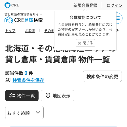
新規会員登録
ログイン
貸し倉庫の賃貸情報サイト
会員機能について
会員登録を行うと、希望条件に応じ
た物件の案内メールが届いたり、会
トップ
北海道
その他北海道エリア
上川総合振興局南富良野町の貸し倉庫・賃貸倉庫 物件一覧
員限定記事を見ることができます。
閉じる
北海道・その他北海道エリアの
貸し倉庫・賃貸倉庫 物件一覧
0
該当件数
件
検索条件の変更
検索条件を保存
物件一覧
地図表示