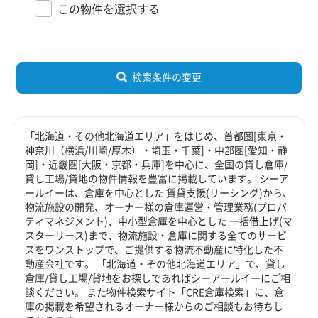
この物件を選択する
検索条件の変更
「北海道・その他北海道エリア」をはじめ、首都圏[東京・
神奈川（横浜/川崎/厚木）・埼玉・千葉]・中部圏[愛知・静
岡]・近畿圏[大阪・京都・兵庫]を中心に、全国の貸し倉庫/
貸し工場/貸地の物件情報を豊富に掲載しています。 シーア
ールイーは、倉庫を中心とした 賃貸支援(リーシング)から、
物流施設の開発、オーナー様の倉庫運営・管理業務(プロパ
ティマネジメント)、中小型倉庫を中心とした 一括借上げ(マ
スターリース)まで、物流施設・倉庫に関する全てのサービ
スをワンストップで、ご提供する物流不動産に特化した不
動産会社です。 「北海道・その他北海道エリア」で、貸し
倉庫/貸し工場/貸地をお探しであればシーアールイーにご相
談ください。 また物件検索サイト「CRE倉庫検索」に、倉
庫の掲載を希望されるオーナー様からのご相談もお待ちし