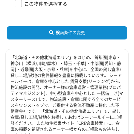
この物件を選択する
検索条件の変更
「北海道・その他北海道エリア」をはじめ、首都圏[東京・
神奈川（横浜/川崎/厚木）・埼玉・千葉]・中部圏[愛知・静
岡]・近畿圏[大阪・京都・兵庫]を中心に、全国の貸し倉庫/
貸し工場/貸地の物件情報を豊富に掲載しています。 シーア
ールイーは、倉庫を中心とした 賃貸支援(リーシング)から、
物流施設の開発、オーナー様の倉庫運営・管理業務(プロパ
ティマネジメント)、中小型倉庫を中心とした 一括借上げ(マ
スターリース)まで、物流施設・倉庫に関する全てのサービ
スをワンストップで、ご提供する物流不動産に特化した不
動産会社です。 「北海道・その他北海道エリア」で、貸し
倉庫/貸し工場/貸地をお探しであればシーアールイーにご相
談ください。 また物件検索サイト「CRE倉庫検索」に、倉
庫の掲載を希望されるオーナー様からのご相談もお待ちし