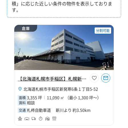
積」に応じた近しい条件の物件を表示しておりま
す。
倉庫
分割可能
【北海道札幌市手稲区】札幌新発寒物流センター
北海道札幌市手稲区新発寒6条１丁目5-52
3,355 坪
11,090 ㎡ （最小 1,300 坪～）
面積
相談
賃料
札樽自動車道 新川より 約3.50km
交通