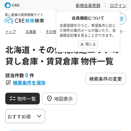
新規会員登録
ログイン
貸し倉庫の賃貸情報サイト
会員機能について
会員登録を行うと、希望条件に応じ
た物件の案内メールが届いたり、会
トップ
北海道
その他北海道エリア
上川総合振興局幌加内町の貸し倉庫・賃貸倉庫 物件一覧
員限定記事を見ることができます。
閉じる
北海道・その他北海道エリアの
貸し倉庫・賃貸倉庫 物件一覧
0
該当件数
件
検索条件の変更
検索条件を保存
物件一覧
地図表示