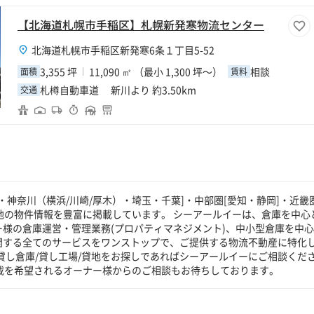
【北海道札幌市手稲区】札幌新発寒物流センター
北海道札幌市手稲区新発寒6条１丁目5-52
3,355 坪
11,090 ㎡ （最小 1,300 坪～）
相談
面積
賃料
札樽自動車道 新川より 約3.50km
交通
神奈川（横浜/川崎/厚木）・埼玉・千葉]・中部圏[愛知・静岡]・近畿圏
貸地の物件情報を豊富に掲載しています。 シーアールイーは、倉庫を中心
ー様の倉庫運営・管理業務(プロパティマネジメント)、中小型倉庫を中
に関する全てのサービスをワンストップで、ご提供する物流不動産に特化
貸し倉庫/貸し工場/貸地をお探しであればシーアールイーにご相談くだ
掲載を希望されるオーナー様からのご相談もお待ちしております。