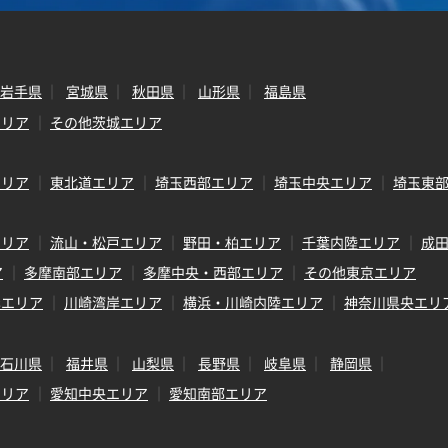
岩手県
宮城県
秋田県
山形県
福島県
エリア
その他茨城エリア
エリア
東北道エリア
埼玉西部エリア
埼玉中央エリア
埼玉東
エリア
流山・松戸エリア
野田・柏エリア
千葉内陸エリア
成
ア
多摩南部エリア
多摩中央・西部エリア
その他東京エリア
岸エリア
川崎湾岸エリア
横浜・川崎内陸エリア
神奈川県央エリ
石川県
福井県
山梨県
長野県
岐阜県
静岡県
エリア
愛知中央エリア
愛知南部エリア