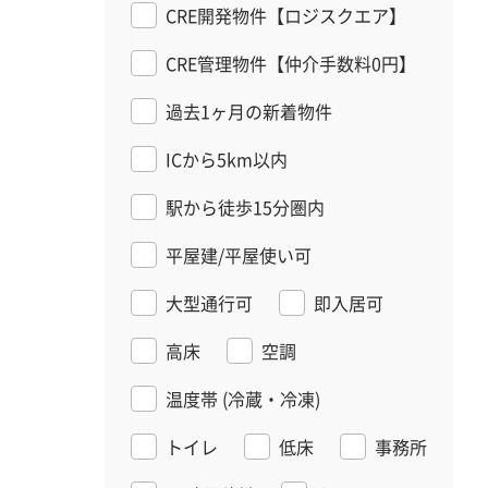
CRE開発物件【ロジスクエア】
CRE管理物件【仲介手数料0円】
過去1ヶ月の新着物件
ICから5km以内
駅から徒歩15分圏内
平屋建/平屋使い可
大型通行可
即入居可
高床
空調
温度帯
(冷蔵・冷凍)
トイレ
低床
事務所