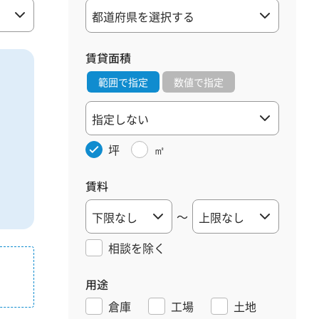
賃貸面積
範囲で指定
数値で指定
坪
㎡
賃料
～
相談を
除く
用途
倉庫
工場
土地