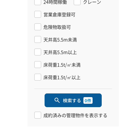
24時間稼働
クレーン
営業倉庫登録可
危険物取扱可
天井高5.5m未満
天井高5.5m以上
床荷重1.5t/㎡未満
床荷重1.5t/㎡以上
検索する
0件
成約済みの管理物件を表示する