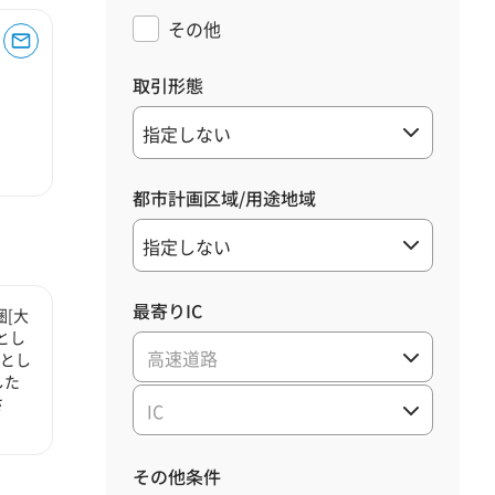
その他
取引形態
都市計画区域/用途地域
最寄りIC
[大
とし
高速道路
心とし
した
さ
IC
その他条件