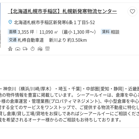
【北海道札幌市手稲区】札幌新発寒物流センター
北海道札幌市手稲区新発寒6条１丁目5-52
3,355 坪
11,090 ㎡ （最小 1,300 坪～）
相談
面積
賃料
札樽自動車道 新川より 約3.50km
交通
神奈川（横浜/川崎/厚木）・埼玉・千葉]・中部圏[愛知・静岡]・近畿圏
貸地の物件情報を豊富に掲載しています。 シーアールイーは、倉庫を中心
ー様の倉庫運営・管理業務(プロパティマネジメント)、中小型倉庫を中
に関する全てのサービスをワンストップで、ご提供する物流不動産に特化
貸し倉庫/貸し工場/貸地をお探しであればシーアールイーにご相談くだ
掲載を希望されるオーナー様からのご相談もお待ちしております。