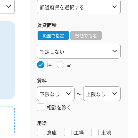
賃貸面積
範囲で指定
数値で指定
坪
㎡
賃料
～
相談を
除く
用途
倉庫
工場
土地