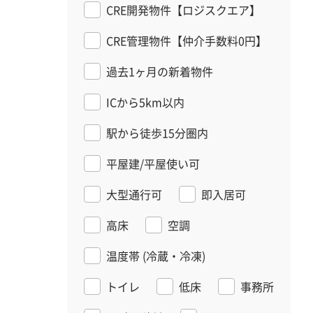
CRE開発物件【ロジスクエア】
CRE管理物件【仲介手数料0円】
過去1ヶ月の新着物件
ICから5km以内
駅から徒歩15分圏内
平屋建/平屋使い可
大型通行可
即入居可
高床
空調
温度帯
(冷蔵・冷凍)
トイレ
低床
事務所