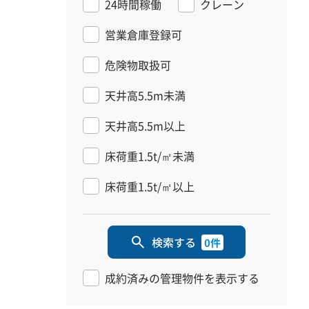
24時間稼働
クレーン
営業倉庫登録可
危険物取扱可
天井高5.5m未満
天井高5.5m以上
床荷重1.5t/㎡未満
床荷重1.5t/㎡以上
検索する
0件
成約済みの管理物件を表示する