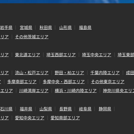
岩手県
宮城県
秋田県
山形県
福島県
エリア
その他茨城エリア
エリア
東北道エリア
埼玉西部エリア
埼玉中央エリア
埼玉東
エリア
流山・松戸エリア
野田・柏エリア
千葉内陸エリア
成
ア
多摩南部エリア
多摩中央・西部エリア
その他東京エリア
岸エリア
川崎湾岸エリア
横浜・川崎内陸エリア
神奈川県央エリ
石川県
福井県
山梨県
長野県
岐阜県
静岡県
エリア
愛知中央エリア
愛知南部エリア