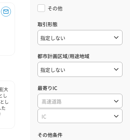
その他
取引形態
都市計画区域/用途地域
最寄りIC
[大
とし
高速道路
心とし
した
さ
IC
その他条件