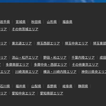
岩手県
宮城県
秋田県
山形県
福島県
エリア
その他茨城エリア
エリア
東北道エリア
埼玉西部エリア
埼玉中央エリア
埼玉東
エリア
流山・松戸エリア
野田・柏エリア
千葉内陸エリア
成
ア
多摩南部エリア
多摩中央・西部エリア
その他東京エリア
岸エリア
川崎湾岸エリア
横浜・川崎内陸エリア
神奈川県央エリ
石川県
福井県
山梨県
長野県
岐阜県
静岡県
エリア
愛知中央エリア
愛知南部エリア