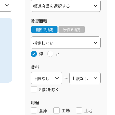
賃貸面積
範囲で指定
数値で指定
坪
㎡
賃料
～
相談を
除く
用途
倉庫
工場
土地