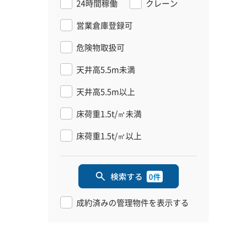
24時間稼働
クレーン
営業倉庫登録可
危険物取扱可
天井高5.5m未満
天井高5.5m以上
床荷重1.5t/㎡未満
床荷重1.5t/㎡以上
検索する
0件
成約済みの管理物件を表示する