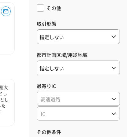
その他
取引形態
都市計画区域/用途地域
最寄りIC
[大
とし
高速道路
心とし
した
さ
IC
その他条件