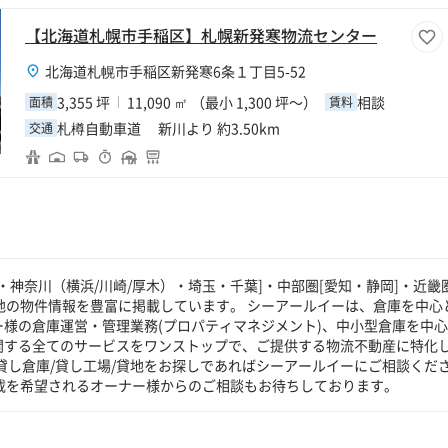
【北海道札幌市手稲区】札幌新発寒物流センター
北海道札幌市手稲区新発寒6条１丁目5-52
3,355 坪
11,090 ㎡ （最小 1,300 坪～）
相談
面積
賃料
札樽自動車道 新川より 約3.50km
交通
神奈川（横浜/川崎/厚木）・埼玉・千葉]・中部圏[愛知・静岡]・近畿圏
貸地の物件情報を豊富に掲載しています。 シーアールイーは、倉庫を中心
ー様の倉庫運営・管理業務(プロパティマネジメント)、中小型倉庫を中
に関する全てのサービスをワンストップで、ご提供する物流不動産に特化
貸し倉庫/貸し工場/貸地をお探しであればシーアールイーにご相談くだ
掲載を希望されるオーナー様からのご相談もお待ちしております。