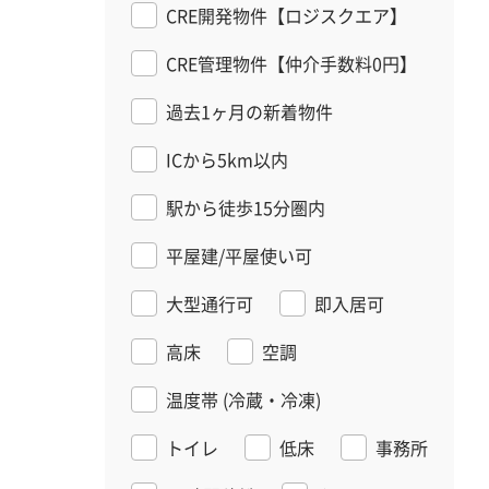
CRE開発物件【ロジスクエア】
CRE管理物件【仲介手数料0円】
過去1ヶ月の新着物件
ICから5km以内
駅から徒歩15分圏内
平屋建/平屋使い可
大型通行可
即入居可
高床
空調
温度帯
(冷蔵・冷凍)
トイレ
低床
事務所