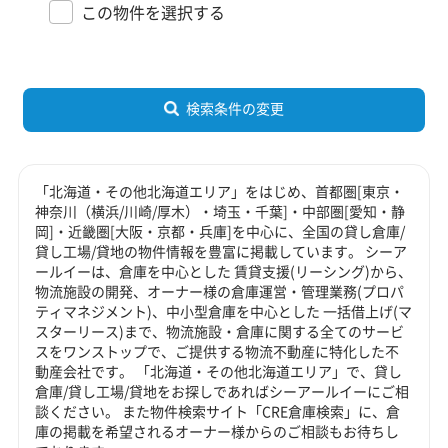
この物件を選択する
検索条件の変更
「北海道・その他北海道エリア」をはじめ、首都圏[東京・
神奈川（横浜/川崎/厚木）・埼玉・千葉]・中部圏[愛知・静
岡]・近畿圏[大阪・京都・兵庫]を中心に、全国の貸し倉庫/
貸し工場/貸地の物件情報を豊富に掲載しています。 シーア
ールイーは、倉庫を中心とした 賃貸支援(リーシング)から、
物流施設の開発、オーナー様の倉庫運営・管理業務(プロパ
ティマネジメント)、中小型倉庫を中心とした 一括借上げ(マ
スターリース)まで、物流施設・倉庫に関する全てのサービ
スをワンストップで、ご提供する物流不動産に特化した不
動産会社です。 「北海道・その他北海道エリア」で、貸し
倉庫/貸し工場/貸地をお探しであればシーアールイーにご相
談ください。 また物件検索サイト「CRE倉庫検索」に、倉
庫の掲載を希望されるオーナー様からのご相談もお待ちし