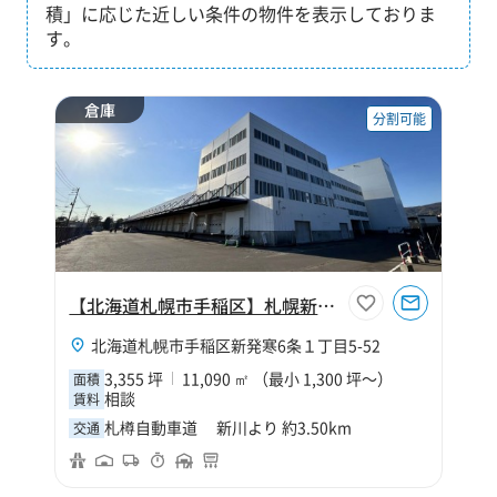
積」に応じた近しい条件の物件を表示しておりま
す。
倉庫
分割可能
【北海道札幌市手稲区】札幌新発寒物流センター
北海道札幌市手稲区新発寒6条１丁目5-52
3,355 坪
11,090 ㎡ （最小 1,300 坪～）
面積
相談
賃料
札樽自動車道 新川より 約3.50km
交通