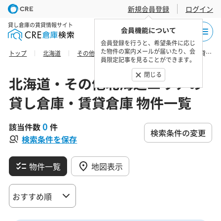
新規会員登録
ログイン
貸し倉庫の賃貸情報サイト
会員機能について
会員登録を行うと、希望条件に応じ
た物件の案内メールが届いたり、会
トップ
北海道
その他北海道エリア
日高振興局日高町の貸し倉庫・賃貸倉庫 物件一覧
員限定記事を見ることができます。
閉じる
北海道・その他北海道エリアの
貸し倉庫・賃貸倉庫 物件一覧
0
該当件数
件
検索条件の変更
検索条件を保存
物件一覧
地図表示