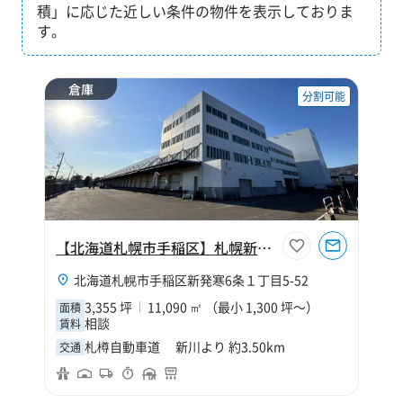
積」に応じた近しい条件の物件を表示しておりま
す。
倉庫
分割可能
【北海道札幌市手稲区】札幌新発寒物流センター
北海道札幌市手稲区新発寒6条１丁目5-52
3,355 坪
11,090 ㎡ （最小 1,300 坪～）
面積
相談
賃料
札樽自動車道 新川より 約3.50km
交通