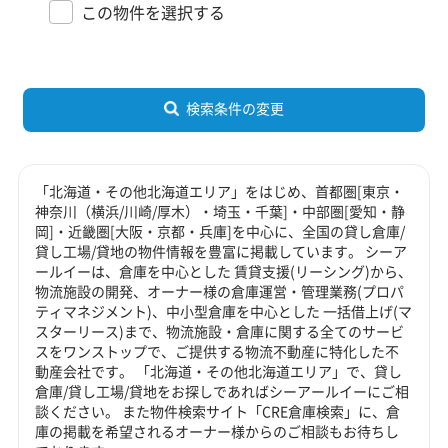
この物件を選択する
検索条件の変更
「北海道・その他北海道エリア」をはじめ、首都圏[東京・
神奈川（横浜/川崎/厚木）・埼玉・千葉]・中部圏[愛知・静
岡]・近畿圏[大阪・京都・兵庫]を中心に、全国の貸し倉庫/
貸し工場/貸地の物件情報を豊富に掲載しています。 シーア
ールイーは、倉庫を中心とした 賃貸支援(リーシング)から、
物流施設の開発、オーナー様の倉庫運営・管理業務(プロパ
ティマネジメント)、中小型倉庫を中心とした 一括借上げ(マ
スターリース)まで、物流施設・倉庫に関する全てのサービ
スをワンストップで、ご提供する物流不動産に特化した不
動産会社です。 「北海道・その他北海道エリア」で、貸し
倉庫/貸し工場/貸地をお探しであればシーアールイーにご相
談ください。 また物件検索サイト「CRE倉庫検索」に、倉
庫の掲載を希望されるオーナー様からのご相談もお待ちし