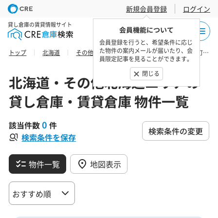
新規会員登録
ログイン
貸し倉庫の賃貸情報サイト
会員機能について
会員登録を行うと、希望条件に応じ
た物件の案内メールが届いたり、会
トップ
北海道
その他北海道エリア
十勝総合振興局芽室町の貸し倉庫・賃貸倉庫 物件一覧
員限定記事を見ることができます。
閉じる
北海道・その他北海道エリアの
貸し倉庫・賃貸倉庫 物件一覧
0
該当件数
件
検索条件の変更
検索条件を保存
物件一覧
地図表示