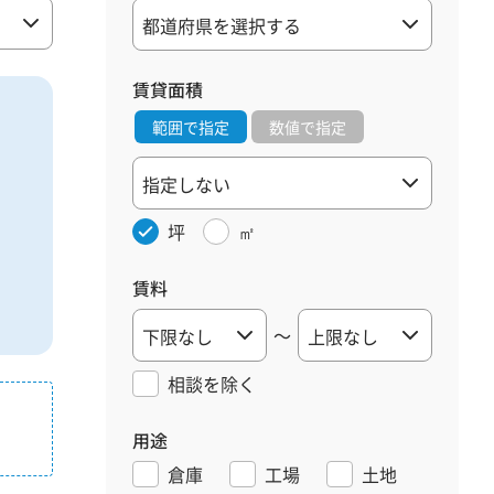
賃貸面積
範囲で指定
数値で指定
坪
㎡
賃料
～
相談を
除く
用途
倉庫
工場
土地