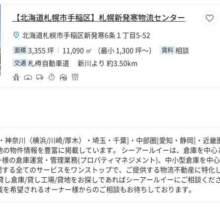
【北海道札幌市手稲区】札幌新発寒物流センター
北海道札幌市手稲区新発寒6条１丁目5-52
3,355 坪
11,090 ㎡ （最小 1,300 坪～）
相談
面積
賃料
札樽自動車道 新川より 約3.50km
交通
神奈川（横浜/川崎/厚木）・埼玉・千葉]・中部圏[愛知・静岡]・近畿圏
貸地の物件情報を豊富に掲載しています。 シーアールイーは、倉庫を中心
ー様の倉庫運営・管理業務(プロパティマネジメント)、中小型倉庫を中
に関する全てのサービスをワンストップで、ご提供する物流不動産に特化
貸し倉庫/貸し工場/貸地をお探しであればシーアールイーにご相談くだ
掲載を希望されるオーナー様からのご相談もお待ちしております。