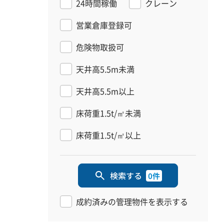
24時間稼働
クレーン
営業倉庫登録可
危険物取扱可
天井高5.5m未満
天井高5.5m以上
床荷重1.5t/㎡未満
床荷重1.5t/㎡以上
検索する
0件
成約済みの管理物件を表示する