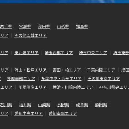
岩手県
宮城県
秋田県
山形県
福島県
エリア
その他茨城エリア
エリア
東北道エリア
埼玉西部エリア
埼玉中央エリア
埼玉東
エリア
流山・松戸エリア
野田・柏エリア
千葉内陸エリア
成
ア
多摩南部エリア
多摩中央・西部エリア
その他東京エリア
岸エリア
川崎湾岸エリア
横浜・川崎内陸エリア
神奈川県央エリ
石川県
福井県
山梨県
長野県
岐阜県
静岡県
エリア
愛知中央エリア
愛知南部エリア