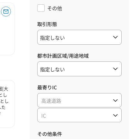
その他
取引形態
都市計画区域/用途地域
最寄りIC
[大
とし
高速道路
心とし
した
さ
IC
その他条件