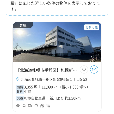
積」に応じた近しい条件の物件を表示しておりま
す。
倉庫
分割可能
【北海道札幌市手稲区】札幌新発寒物流センター
北海道札幌市手稲区新発寒6条１丁目5-52
3,355 坪
11,090 ㎡ （最小 1,300 坪～）
面積
相談
賃料
札樽自動車道 新川より 約3.50km
交通