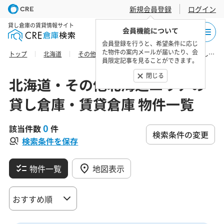
新規会員登録
ログイン
貸し倉庫の賃貸情報サイト
会員機能について
会員登録を行うと、希望条件に応じ
た物件の案内メールが届いたり、会
トップ
北海道
その他北海道エリア
釧路総合振興局の貸し倉庫・賃貸倉庫 物件一覧
員限定記事を見ることができます。
閉じる
北海道・その他北海道エリアの
貸し倉庫・賃貸倉庫 物件一覧
0
該当件数
件
検索条件の変更
検索条件を保存
物件一覧
地図表示