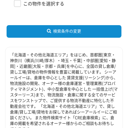
この物件を選択する
検索条件の変更
「北海道・その他北海道エリア」をはじめ、首都圏[東京・
神奈川（横浜/川崎/厚木）・埼玉・千葉]・中部圏[愛知・静
岡]・近畿圏[大阪・京都・兵庫]を中心に、全国の貸し倉庫/
貸し工場/貸地の物件情報を豊富に掲載しています。 シーア
ールイーは、倉庫を中心とした 賃貸支援(リーシング)から、
物流施設の開発、オーナー様の倉庫運営・管理業務(プロパ
ティマネジメント)、中小型倉庫を中心とした 一括借上げ(マ
スターリース)まで、物流施設・倉庫に関する全てのサービ
スをワンストップで、ご提供する物流不動産に特化した不
動産会社です。 「北海道・その他北海道エリア」で、貸し
倉庫/貸し工場/貸地をお探しであればシーアールイーにご相
談ください。 また物件検索サイト「CRE倉庫検索」に、倉
庫の掲載を希望されるオーナー様からのご相談もお待ちし