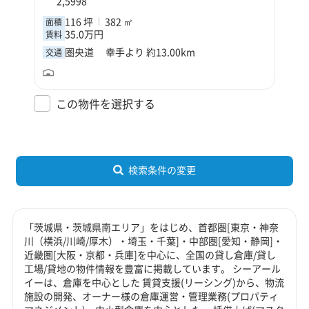
2,5998
116 坪
382 ㎡
面積
35.0万円
賃料
圏央道 幸手より 約13.00km
交通
この物件を選択する
検索条件の変更
「茨城県・茨城県南エリア」をはじめ、首都圏[東京・神奈
川（横浜/川崎/厚木）・埼玉・千葉]・中部圏[愛知・静岡]・
近畿圏[大阪・京都・兵庫]を中心に、全国の貸し倉庫/貸し
工場/貸地の物件情報を豊富に掲載しています。 シーアール
イーは、倉庫を中心とした 賃貸支援(リーシング)から、物流
施設の開発、オーナー様の倉庫運営・管理業務(プロパティ