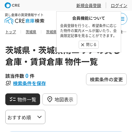
新規会員登録
ログイン
貸し倉庫の賃貸情報サイト
会員機能について
会員登録を行うと、希望条件に応じ
た物件の案内メールが届いたり、会
トップ
茨城県
茨城県南エリア
結城市の貸し倉庫・賃貸倉庫 物件一覧
員限定記事を見ることができます。
閉じる
茨城県・茨城県南エリアの貸し
倉庫・賃貸倉庫 物件一覧
0
該当件数
件
検索条件の変更
検索条件を保存
物件一覧
地図表示