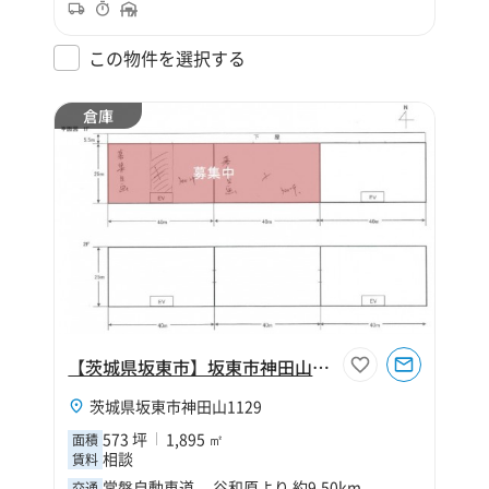
この物件を選択する
倉庫
【茨城県坂東市】坂東市神田山573坪倉庫（寄託）
茨城県坂東市神田山1129
573 坪
1,895 ㎡
面積
相談
賃料
常磐自動車道 谷和原より 約9.50km
交通