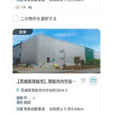
この物件を選択する
倉庫
【茨城県常総市】常総市内守谷町倉庫
茨城県常総市内守谷町3954-3
坪
㎡
面積
相談
賃料
常磐自動車道 谷和原より 約4.00km
交通