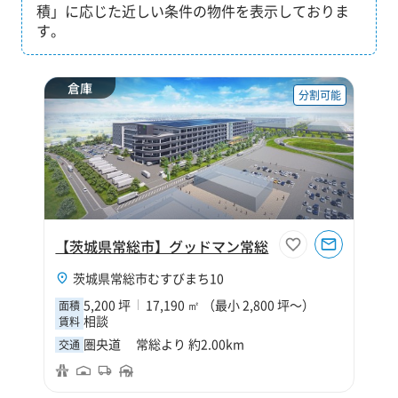
積」に応じた近しい条件の物件を表示しておりま
す。
倉庫
分割可能
【茨城県常総市】グッドマン常総
茨城県常総市むすびまち10
5,200 坪
17,190 ㎡ （最小 2,800 坪～）
面積
相談
賃料
圏央道 常総より 約2.00km
交通