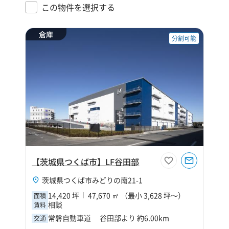
この物件を選択する
倉庫
分割可能
【茨城県つくば市】LF谷田部
茨城県つくば市みどりの南21-1
14,420 坪
47,670 ㎡ （最小 3,628 坪～）
面積
相談
賃料
常磐自動車道 谷田部より 約6.00km
交通